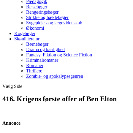
Pædagogik
Rejsebøger
Rengøringsbøger
Strikke og hæklebøger
Sygepleje - og lægevidenskab
Økonomi
Kogebøger
Skønlitteratur
Børnebøger
Drama og kærlighed
Fantasy, Fiktion og Science Fiction
Kriminalromaner
Romaner
Thrillere
Zombie- og apokalypsegenren
Vælg Side
416. Krigens første offer af Ben Elton
Annonce