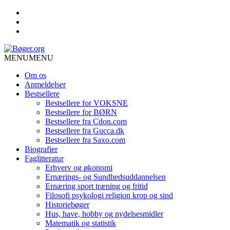
MENU
MENU
Om os
Anmeldelser
Bestsellere
Bestsellere for VOKSNE
Bestsellere for BØRN
Bestsellere fra Cdon.com
Bestsellere fra Gucca.dk
Bestsellere fra Saxo.com
Biografier
Faglitteratur
Erhverv og økonomi
Ernærings- og Sundhedsuddannelsen
Ernæring sport træning og fritid
Filosofi psykologi religion krop og sind
Historiebøger
Hus, have, hobby og nydelsesmidler
Matematik og statistik