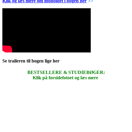
Klik og læs mere om indholdet i bogen her
>>
Se traileren til bogen lige her
BESTSELLERE & STUDIEBØGER:
Klik på forsidefotoet og læs mere
.
.
.
.