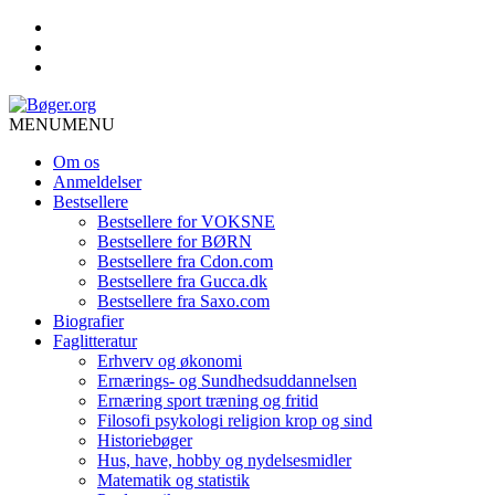
MENU
MENU
Om os
Anmeldelser
Bestsellere
Bestsellere for VOKSNE
Bestsellere for BØRN
Bestsellere fra Cdon.com
Bestsellere fra Gucca.dk
Bestsellere fra Saxo.com
Biografier
Faglitteratur
Erhverv og økonomi
Ernærings- og Sundhedsuddannelsen
Ernæring sport træning og fritid
Filosofi psykologi religion krop og sind
Historiebøger
Hus, have, hobby og nydelsesmidler
Matematik og statistik