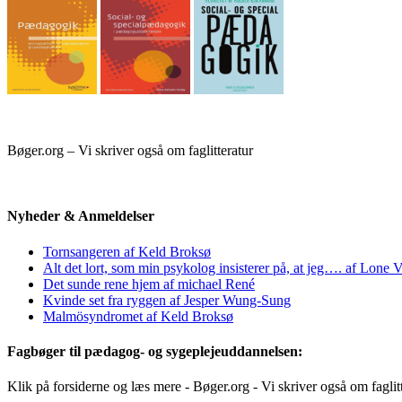
Bøger.org – Vi skriver også om faglitteratur
Nyheder & Anmeldelser
Tornsangeren af Keld Broksø
Alt det lort, som min psykolog insisterer på, at jeg…. af Lone V
Det sunde rene hjem af michael René
Kvinde set fra ryggen af Jesper Wung-Sung
Malmösyndromet af Keld Broksø
Fagbøger til pædagog- og sygeplejeuddannelsen:
Klik på forsiderne og læs mere - Bøger.org - Vi skriver også om faglit