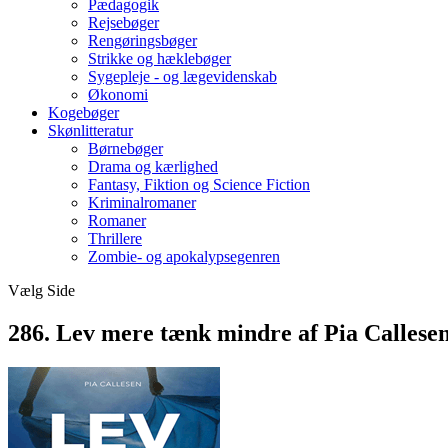
Pædagogik
Rejsebøger
Rengøringsbøger
Strikke og hæklebøger
Sygepleje - og lægevidenskab
Økonomi
Kogebøger
Skønlitteratur
Børnebøger
Drama og kærlighed
Fantasy, Fiktion og Science Fiction
Kriminalromaner
Romaner
Thrillere
Zombie- og apokalypsegenren
Vælg Side
286. Lev mere tænk mindre af Pia Callese