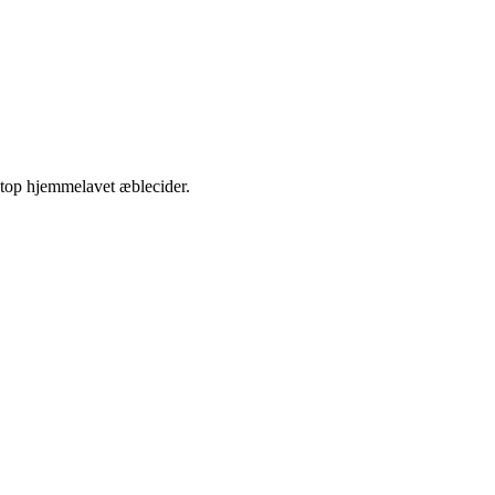
etop hjemmelavet æblecider.