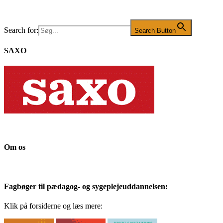
Search for:
Search Button
SAXO
Om os
Fagbøger til pædagog- og sygeplejeuddannelsen:
Klik på forsiderne og læs mere: