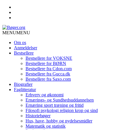
MENU
MENU
Om os
Anmeldelser
Bestsellere
Bestsellere for VOKSNE
Bestsellere for BØRN
Bestsellere fra Cdon.com
Bestsellere fra Gucca.dk
Bestsellere fra Saxo.com
Biografier
Faglitteratur
Erhverv og økonomi
Ernærings- og Sundhedsuddannelsen
Ernæring sport træning og fritid
Filosofi psykologi religion krop og sind
Historiebøger
Hus, have, hobby og nydelsesmidler
Matematik og statistik