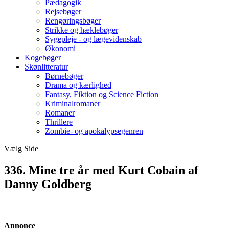
Pædagogik
Rejsebøger
Rengøringsbøger
Strikke og hæklebøger
Sygepleje - og lægevidenskab
Økonomi
Kogebøger
Skønlitteratur
Børnebøger
Drama og kærlighed
Fantasy, Fiktion og Science Fiction
Kriminalromaner
Romaner
Thrillere
Zombie- og apokalypsegenren
Vælg Side
336. Mine tre år med Kurt Cobain af
Danny Goldberg
Annonce