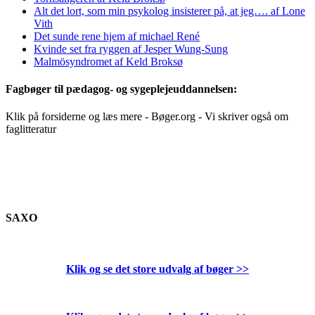
Alt det lort, som min psykolog insisterer på, at jeg…. af Lone
Vith
Det sunde rene hjem af michael René
Kvinde set fra ryggen af Jesper Wung-Sung
Malmösyndromet af Keld Broksø
Fagbøger til pædagog- og sygeplejeuddannelsen:
Klik på forsiderne og læs mere - Bøger.org - Vi skriver også om
faglitteratur
SAXO
Klik og se det store udvalg af bøger
>>