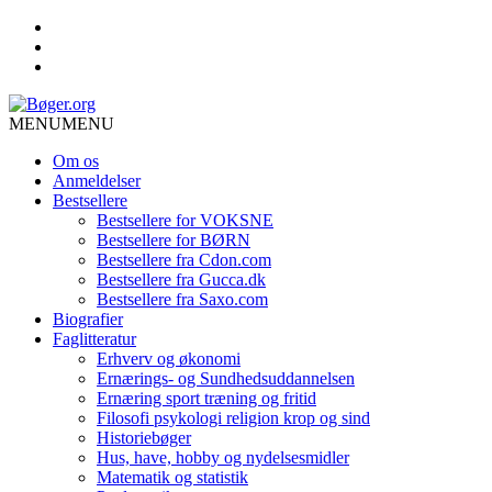
MENU
MENU
Om os
Anmeldelser
Bestsellere
Bestsellere for VOKSNE
Bestsellere for BØRN
Bestsellere fra Cdon.com
Bestsellere fra Gucca.dk
Bestsellere fra Saxo.com
Biografier
Faglitteratur
Erhverv og økonomi
Ernærings- og Sundhedsuddannelsen
Ernæring sport træning og fritid
Filosofi psykologi religion krop og sind
Historiebøger
Hus, have, hobby og nydelsesmidler
Matematik og statistik