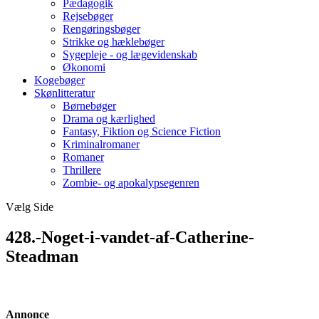
Pædagogik
Rejsebøger
Rengøringsbøger
Strikke og hæklebøger
Sygepleje - og lægevidenskab
Økonomi
Kogebøger
Skønlitteratur
Børnebøger
Drama og kærlighed
Fantasy, Fiktion og Science Fiction
Kriminalromaner
Romaner
Thrillere
Zombie- og apokalypsegenren
Vælg Side
428.-Noget-i-vandet-af-Catherine-
Steadman
Annonce