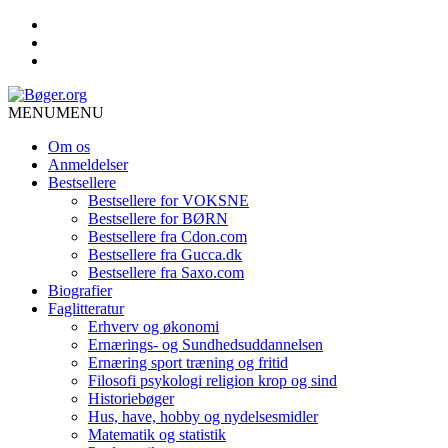
MENU
MENU
Om os
Anmeldelser
Bestsellere
Bestsellere for VOKSNE
Bestsellere for BØRN
Bestsellere fra Cdon.com
Bestsellere fra Gucca.dk
Bestsellere fra Saxo.com
Biografier
Faglitteratur
Erhverv og økonomi
Ernærings- og Sundhedsuddannelsen
Ernæring sport træning og fritid
Filosofi psykologi religion krop og sind
Historiebøger
Hus, have, hobby og nydelsesmidler
Matematik og statistik