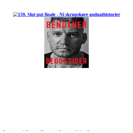
.
Designet af
Elegant Themes
| Drevet af
WordPress