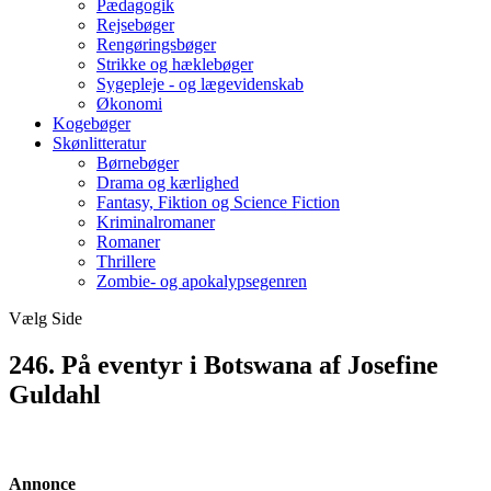
Pædagogik
Rejsebøger
Rengøringsbøger
Strikke og hæklebøger
Sygepleje - og lægevidenskab
Økonomi
Kogebøger
Skønlitteratur
Børnebøger
Drama og kærlighed
Fantasy, Fiktion og Science Fiction
Kriminalromaner
Romaner
Thrillere
Zombie- og apokalypsegenren
Vælg Side
246. På eventyr i Botswana af Josefine
Guldahl
Annonce