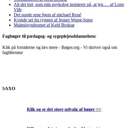
Alt det lort, som min psykolog insisterer på, at jeg…. af Lone
Vith
Det sunde rene hjem af michael René
Kvinde set fra ryggen af Jesper Wung-Sung
Malmösyndromet af Keld Broksø
Fagbøger til pædagog- og sygeplejeuddannelsen:
Klik på forsiderne og læs mere - Bøger.org - Vi skriver også om
faglitteratur
SAXO
Klik og se det store udvalg af bøger
>>