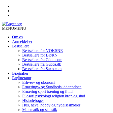
MENU
MENU
Om os
Anmeldelser
Bestsellere
Bestsellere for VOKSNE
Bestsellere for BØRN
Bestsellere fra Cdon.com
Bestsellere fra Gucca.dk
Bestsellere fra Saxo.com
Biografier
Faglitteratur
Erhverv og økonomi
Ernærings- og Sundhedsuddannelsen
Ernæring sport træning og fritid
Filosofi psykologi religion krop og sind
Historiebøger
Hus, have, hobby og nydelsesmidler
Matematik og statistik