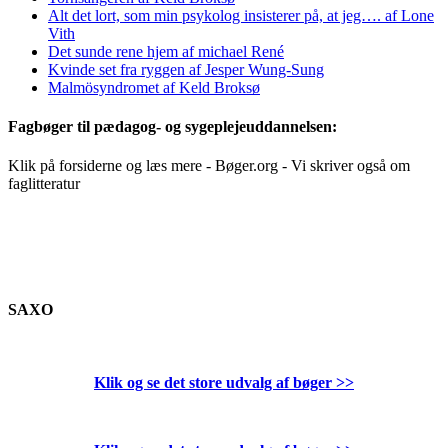
Alt det lort, som min psykolog insisterer på, at jeg…. af Lone
Vith
Det sunde rene hjem af michael René
Kvinde set fra ryggen af Jesper Wung-Sung
Malmösyndromet af Keld Broksø
Fagbøger til pædagog- og sygeplejeuddannelsen:
Klik på forsiderne og læs mere - Bøger.org - Vi skriver også om
faglitteratur
SAXO
Klik og se det store udvalg af bøger
>>