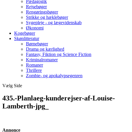
Pædagogik
Rejsebøger
Rengøringsbøger
Strikke og hæklebøger
Sygepleje - og lægevidenskab
Økonomi
Kogebøger
Skønlitteratur
Børnebøger
Drama og kærlighed
Fantasy, Fiktion og Science Fiction
Kriminalromaner
Romaner
Thrillere
Zombie- og apokalypsegenren
Vælg Side
435.-Planlaeg-kunderejser-af-Louise-
Lamberth-jpg_
Annonce