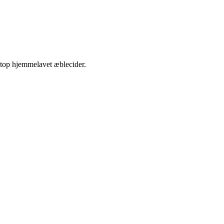
etop hjemmelavet æblecider.