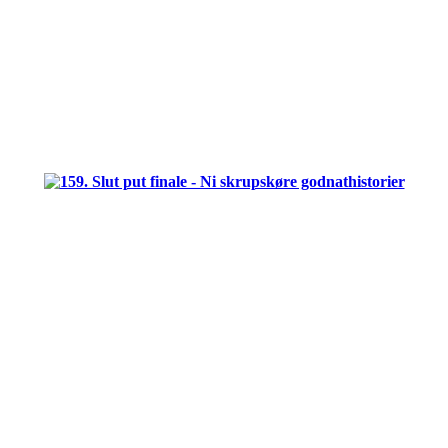
.
.
.
.