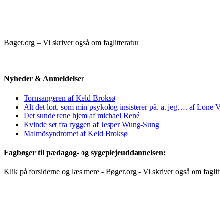
Bøger.org – Vi skriver også om faglitteratur
Nyheder & Anmeldelser
Tornsangeren af Keld Broksø
Alt det lort, som min psykolog insisterer på, at jeg…. af Lone V
Det sunde rene hjem af michael René
Kvinde set fra ryggen af Jesper Wung-Sung
Malmösyndromet af Keld Broksø
Fagbøger til pædagog- og sygeplejeuddannelsen:
Klik på forsiderne og læs mere - Bøger.org - Vi skriver også om faglit