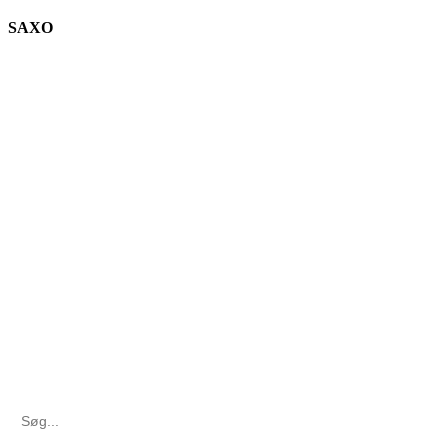
SAXO
Search
for: