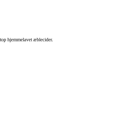
etop hjemmelavet æblecider.