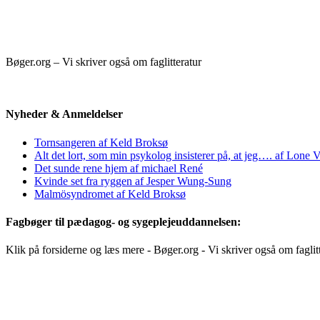
Bøger.org – Vi skriver også om faglitteratur
Nyheder & Anmeldelser
Tornsangeren af Keld Broksø
Alt det lort, som min psykolog insisterer på, at jeg…. af Lone V
Det sunde rene hjem af michael René
Kvinde set fra ryggen af Jesper Wung-Sung
Malmösyndromet af Keld Broksø
Fagbøger til pædagog- og sygeplejeuddannelsen:
Klik på forsiderne og læs mere - Bøger.org - Vi skriver også om faglit