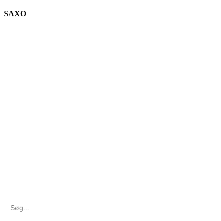
SAXO
Search
for: