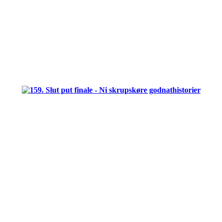
.
.
.
.