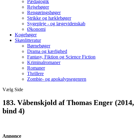
Pædagogik
Rejsebøger
Rengøringsbøger
Strikke og hæklebøger
Sygepleje - og lægevidenskab
Økonomi
Kogebøger
Skønlitteratur
Børnebøger
Drama og kærlighed
Fantasy, Fiktion og Science Fiction
Kriminalromaner
Romaner
Thrillere
Zombie- og apokalypsegenren
Vælg Side
183. Våbenskjold af Thomas Enger (2014,
bind 4)
Annonce