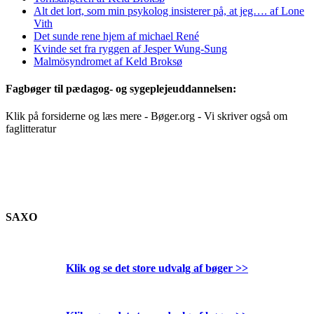
Alt det lort, som min psykolog insisterer på, at jeg…. af Lone
Vith
Det sunde rene hjem af michael René
Kvinde set fra ryggen af Jesper Wung-Sung
Malmösyndromet af Keld Broksø
Fagbøger til pædagog- og sygeplejeuddannelsen:
Klik på forsiderne og læs mere - Bøger.org - Vi skriver også om
faglitteratur
SAXO
Klik og se det store udvalg af bøger
>>