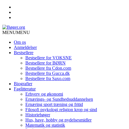
MENU
MENU
Om os
Anmeldelser
Bestsellere
Bestsellere for VOKSNE
Bestsellere for BØRN
Bestsellere fra Cdon.com
Bestsellere fra Gucca.dk
Bestsellere fra Saxo.com
Biografier
Faglitteratur
Erhverv og økonomi
Ernærings- og Sundhedsuddannelsen
Ernæring sport træning og fritid
Filosofi psykologi religion krop og sind
Historiebøger
Hus, have, hobby og nydelsesmidler
Matematik og statistik