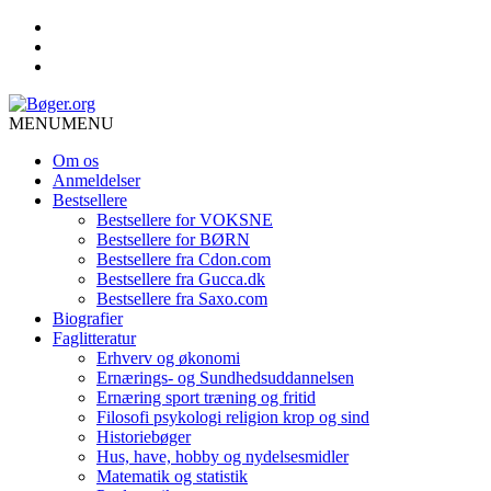
MENU
MENU
Om os
Anmeldelser
Bestsellere
Bestsellere for VOKSNE
Bestsellere for BØRN
Bestsellere fra Cdon.com
Bestsellere fra Gucca.dk
Bestsellere fra Saxo.com
Biografier
Faglitteratur
Erhverv og økonomi
Ernærings- og Sundhedsuddannelsen
Ernæring sport træning og fritid
Filosofi psykologi religion krop og sind
Historiebøger
Hus, have, hobby og nydelsesmidler
Matematik og statistik