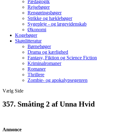
Pædagogik
Rejsebøger
Rengøringsbøger
Strikke og hæklebøger
Sygepleje - og lægevidenskab
Økonomi
Kogebøger
Skønlitteratur
Børnebøger
Drama og kærlighed
Fantasy, Fiktion og Science Fiction
Kriminalromaner
Romaner
Thrillere
Zombie- og apokalypsegenren
Vælg Side
357. Småting 2 af Unna Hvid
Annonce