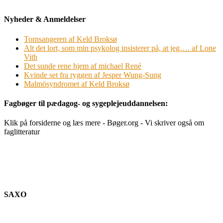
Nyheder & Anmeldelser
Tornsangeren af Keld Broksø
Alt det lort, som min psykolog insisterer på, at jeg…. af Lone
Vith
Det sunde rene hjem af michael René
Kvinde set fra ryggen af Jesper Wung-Sung
Malmösyndromet af Keld Broksø
Fagbøger til pædagog- og sygeplejeuddannelsen:
Klik på forsiderne og læs mere - Bøger.org - Vi skriver også om
faglitteratur
SAXO