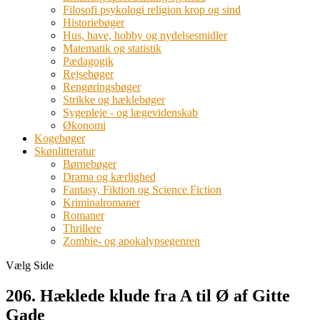
Filosofi psykologi religion krop og sind
Historiebøger
Hus, have, hobby og nydelsesmidler
Matematik og statistik
Pædagogik
Rejsebøger
Rengøringsbøger
Strikke og hæklebøger
Sygepleje - og lægevidenskab
Økonomi
Kogebøger
Skønlitteratur
Børnebøger
Drama og kærlighed
Fantasy, Fiktion og Science Fiction
Kriminalromaner
Romaner
Thrillere
Zombie- og apokalypsegenren
Vælg Side
206. Hæklede klude fra A til Ø af Gitte
Gade