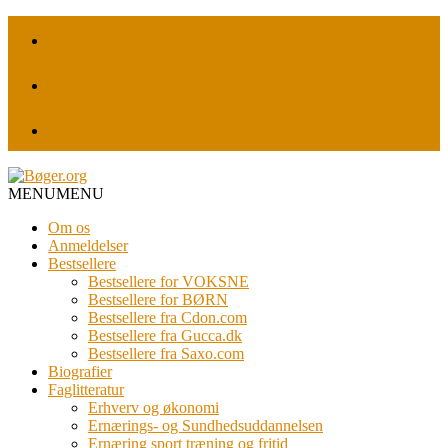
MENU
MENU
Om os
Anmeldelser
Bestsellere
Bestsellere for VOKSNE
Bestsellere for BØRN
Bestsellere fra Cdon.com
Bestsellere fra Gucca.dk
Bestsellere fra Saxo.com
Biografier
Faglitteratur
Erhverv og økonomi
Ernærings- og Sundhedsuddannelsen
Ernæring sport træning og fritid