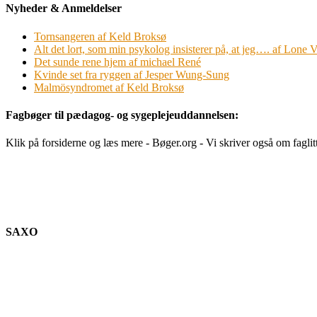
Nyheder & Anmeldelser
Tornsangeren af Keld Broksø
Alt det lort, som min psykolog insisterer på, at jeg…. af Lone V
Det sunde rene hjem af michael René
Kvinde set fra ryggen af Jesper Wung-Sung
Malmösyndromet af Keld Broksø
Fagbøger til pædagog- og sygeplejeuddannelsen:
Klik på forsiderne og læs mere - Bøger.org - Vi skriver også om faglit
SAXO