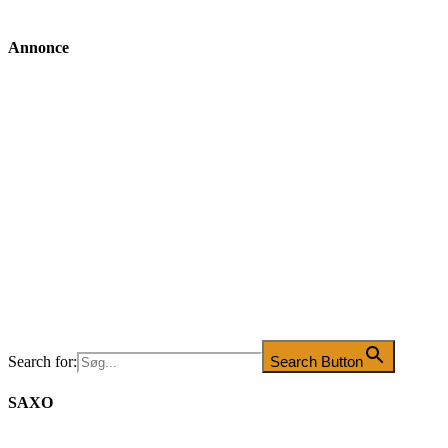
Annonce
Search for:
Search Button
SAXO