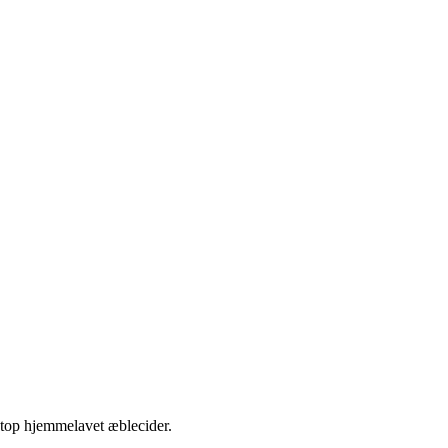
etop hjemmelavet æblecider.