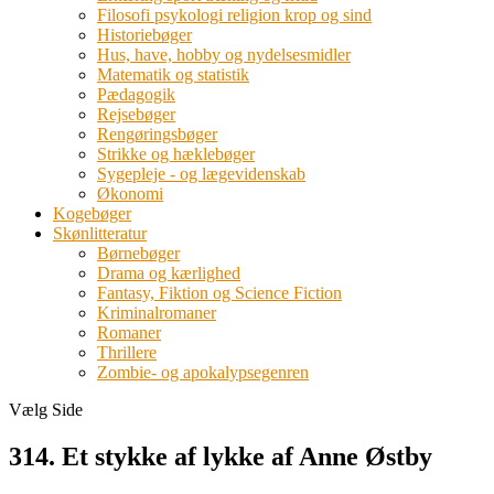
Filosofi psykologi religion krop og sind
Historiebøger
Hus, have, hobby og nydelsesmidler
Matematik og statistik
Pædagogik
Rejsebøger
Rengøringsbøger
Strikke og hæklebøger
Sygepleje - og lægevidenskab
Økonomi
Kogebøger
Skønlitteratur
Børnebøger
Drama og kærlighed
Fantasy, Fiktion og Science Fiction
Kriminalromaner
Romaner
Thrillere
Zombie- og apokalypsegenren
Vælg Side
314. Et stykke af lykke af Anne Østby