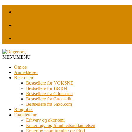
MENU
MENU
Om os
Anmeldelser
Bestsellere
Bestsellere for VOKSNE
Bestsellere for BØRN
Bestsellere fra Cdon.com
Bestsellere fra Gucca.dk
Bestsellere fra Saxo.com
Biografier
Faglitteratur
Erhverv og økonomi
Ernærings- og Sundhedsuddannelsen
Ernæring sport træning og fritid