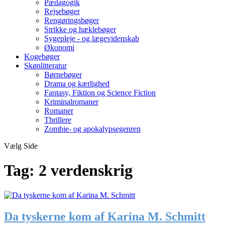
Pædagogik
Rejsebøger
Rengøringsbøger
Strikke og hæklebøger
Sygepleje - og lægevidenskab
Økonomi
Kogebøger
Skønlitteratur
Børnebøger
Drama og kærlighed
Fantasy, Fiktion og Science Fiction
Kriminalromaner
Romaner
Thrillere
Zombie- og apokalypsegenren
Vælg Side
Tag:
2 verdenskrig
Da tyskerne kom af Karina M. Schmitt