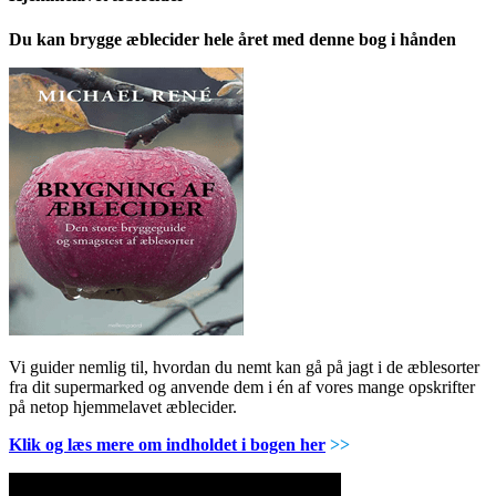
Du kan brygge æblecider hele året med denne bog i hånden
Vi guider nemlig til, hvordan du nemt kan gå på jagt i de æblesorter
fra dit supermarked og anvende dem i én af vores mange opskrifter
på netop hjemmelavet æblecider.
Klik og læs mere om indholdet i bogen her
>>