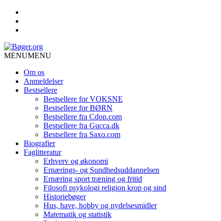
MENU
MENU
Om os
Anmeldelser
Bestsellere
Bestsellere for VOKSNE
Bestsellere for BØRN
Bestsellere fra Cdon.com
Bestsellere fra Gucca.dk
Bestsellere fra Saxo.com
Biografier
Faglitteratur
Erhverv og økonomi
Ernærings- og Sundhedsuddannelsen
Ernæring sport træning og fritid
Filosofi psykologi religion krop og sind
Historiebøger
Hus, have, hobby og nydelsesmidler
Matematik og statistik