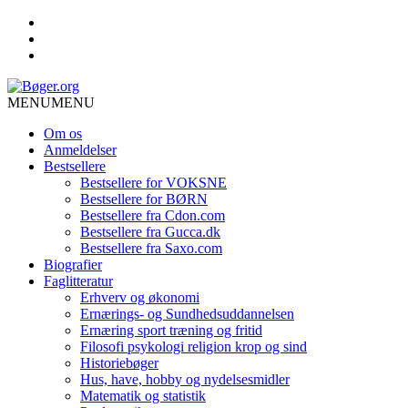
MENU
MENU
Om os
Anmeldelser
Bestsellere
Bestsellere for VOKSNE
Bestsellere for BØRN
Bestsellere fra Cdon.com
Bestsellere fra Gucca.dk
Bestsellere fra Saxo.com
Biografier
Faglitteratur
Erhverv og økonomi
Ernærings- og Sundhedsuddannelsen
Ernæring sport træning og fritid
Filosofi psykologi religion krop og sind
Historiebøger
Hus, have, hobby og nydelsesmidler
Matematik og statistik