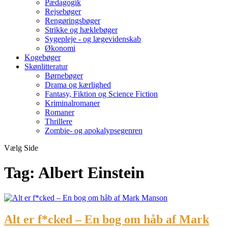
Pædagogik
Rejsebøger
Rengøringsbøger
Strikke og hæklebøger
Sygepleje - og lægevidenskab
Økonomi
Kogebøger
Skønlitteratur
Børnebøger
Drama og kærlighed
Fantasy, Fiktion og Science Fiction
Kriminalromaner
Romaner
Thrillere
Zombie- og apokalypsegenren
Vælg Side
Tag:
Albert Einstein
Alt er f*cked – En bog om håb af Mark