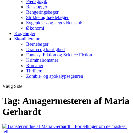
Pædagogik
Rejsebøger
Rengøringsbøger
Strikke og hæklebøger
Sygepleje - og lægevidenskab
Økonomi
Kogebøger
Skønlitteratur
Børnebøger
Drama og kærlighed
Fantasy, Fiktion og Science Fiction
Kriminalromaner
Romaner
Thrillere
Zombie- og apokalypsegenren
Vælg Side
Tag:
Amagermesteren af Maria
Gerhardt