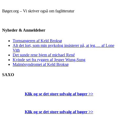
Bøger.org – Vi skriver også om faglitteratur
Nyheder & Anmeldelser
Tornsangeren af Keld Broksø
Alt det lort, som min psykolog insisterer på, at jeg…. af Lone
Vith
Det sunde rene hjem af michael René
Kvinde set fra ryggen af Jesper Wung-Sung
Malmösyndromet af Keld Broksø
SAXO
Klik og se det store udvalg af bøger
>>
Klik og se det store udvalg af bøger
>>