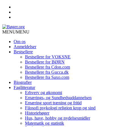
MENU
MENU
Om os
Anmeldelser
Bestsellere
Bestsellere for VOKSNE
Bestsellere for BØRN
Bestsellere fra Cdon.com
Bestsellere fra Gucca.dk
Bestsellere fra Saxo.com
Biografier
Faglitteratur
Erhverv og økonomi
Ernærings- og Sundhedsuddannelsen
Ernæring sport træning og fritid
Filosofi psykologi religion krop og sind
Historiebøger
Hus, have, hobby og nydelsesmidler
Matematik og statistik