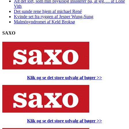
Alt det lort, som min psykolog insisterer på, at jeg…. af Lone
Vith
Det sunde rene hjem af michael René
Kvinde set fra ryggen af Jesper Wung-Sung
Malmösyndromet af Keld Broksø
SAXO
Klik og se det store udvalg af bøger
>>
Klik og se det store udvalg af bøger
>>