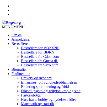
MENU
MENU
Om os
Anmeldelser
Bestsellere
Bestsellere for VOKSNE
Bestsellere for BØRN
Bestsellere fra Cdon.com
Bestsellere fra Gucca.dk
Bestsellere fra Saxo.com
Biografier
Faglitteratur
Erhverv og økonomi
Ernærings- og Sundhedsuddannelsen
Ernæring sport træning og fritid
Filosofi psykologi religion krop og sind
Historiebøger
Hus, have, hobby og nydelsesmidler
Matematik og statistik