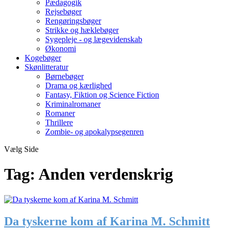
Pædagogik
Rejsebøger
Rengøringsbøger
Strikke og hæklebøger
Sygepleje - og lægevidenskab
Økonomi
Kogebøger
Skønlitteratur
Børnebøger
Drama og kærlighed
Fantasy, Fiktion og Science Fiction
Kriminalromaner
Romaner
Thrillere
Zombie- og apokalypsegenren
Vælg Side
Tag:
Anden verdenskrig
Da tyskerne kom af Karina M. Schmitt