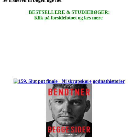
Se traileren til bogen lige her
BESTSELLERE & STUDIEBØGER:
Klik på forsidefotoet og læs mere
.
.
.
.