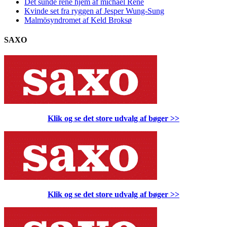
Det sunde rene hjem af michael René
Kvinde set fra ryggen af Jesper Wung-Sung
Malmösyndromet af Keld Broksø
SAXO
Klik og se det store udvalg af bøger
>>
Klik og se det store udvalg af bøger
>>