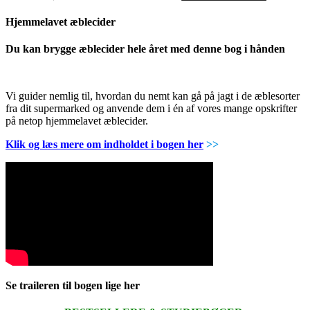
Hjemmelavet æblecider
Du kan brygge æblecider hele året med denne bog i hånden
Vi guider nemlig til, hvordan du nemt kan gå på jagt i de æblesorter
fra dit supermarked og anvende dem i én af vores mange opskrifter
på netop hjemmelavet æblecider.
Klik og læs mere om indholdet i bogen her
>>
Se traileren til bogen lige her