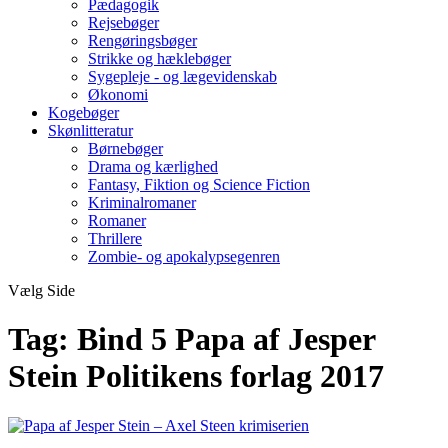
Pædagogik
Rejsebøger
Rengøringsbøger
Strikke og hæklebøger
Sygepleje - og lægevidenskab
Økonomi
Kogebøger
Skønlitteratur
Børnebøger
Drama og kærlighed
Fantasy, Fiktion og Science Fiction
Kriminalromaner
Romaner
Thrillere
Zombie- og apokalypsegenren
Vælg Side
Tag:
Bind 5 Papa af Jesper
Stein Politikens forlag 2017