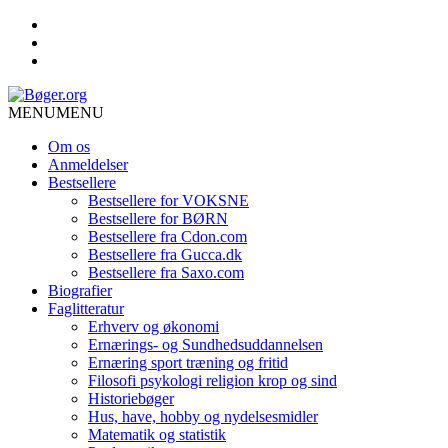
MENU
MENU
Om os
Anmeldelser
Bestsellere
Bestsellere for VOKSNE
Bestsellere for BØRN
Bestsellere fra Cdon.com
Bestsellere fra Gucca.dk
Bestsellere fra Saxo.com
Biografier
Faglitteratur
Erhverv og økonomi
Ernærings- og Sundhedsuddannelsen
Ernæring sport træning og fritid
Filosofi psykologi religion krop og sind
Historiebøger
Hus, have, hobby og nydelsesmidler
Matematik og statistik