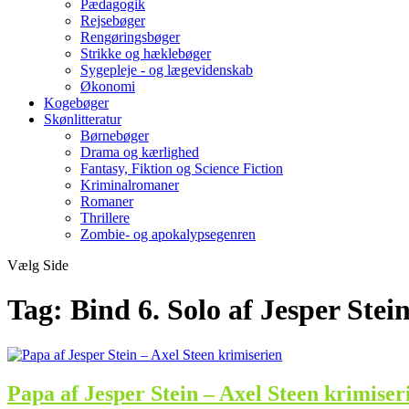
Pædagogik
Rejsebøger
Rengøringsbøger
Strikke og hæklebøger
Sygepleje - og lægevidenskab
Økonomi
Kogebøger
Skønlitteratur
Børnebøger
Drama og kærlighed
Fantasy, Fiktion og Science Fiction
Kriminalromaner
Romaner
Thrillere
Zombie- og apokalypsegenren
Vælg Side
Tag:
Bind 6. Solo af Jesper Stei
Papa af Jesper Stein – Axel Steen krimiser