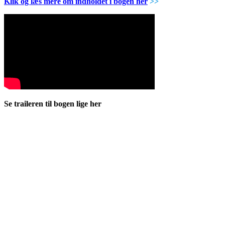
Klik og læs mere om indholdet i bogen her
>>
Se traileren til bogen lige her