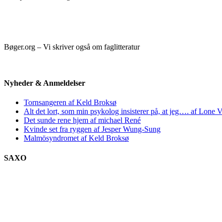
Bøger.org – Vi skriver også om faglitteratur
Nyheder & Anmeldelser
Tornsangeren af Keld Broksø
Alt det lort, som min psykolog insisterer på, at jeg…. af Lone V
Det sunde rene hjem af michael René
Kvinde set fra ryggen af Jesper Wung-Sung
Malmösyndromet af Keld Broksø
SAXO