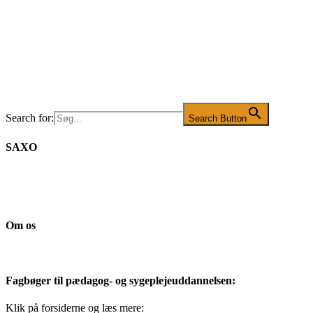
Search for:
Search Button
SAXO
Om os
Fagbøger til pædagog- og sygeplejeuddannelsen:
Klik på forsiderne og læs mere: