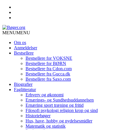
MENU
MENU
Om os
Anmeldelser
Bestsellere
Bestsellere for VOKSNE
Bestsellere for BØRN
Bestsellere fra Cdon.com
Bestsellere fra Gucca.dk
Bestsellere fra Saxo.com
Biografier
Faglitteratur
Erhverv og økonomi
Ernærings- og Sundhedsuddannelsen
Ernæring sport træning og fritid
Filosofi psykologi religion krop og sind
Historiebøger
Hus, have, hobby og nydelsesmidler
Matematik og statistik