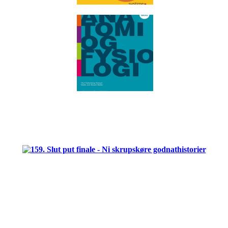
.
.
.