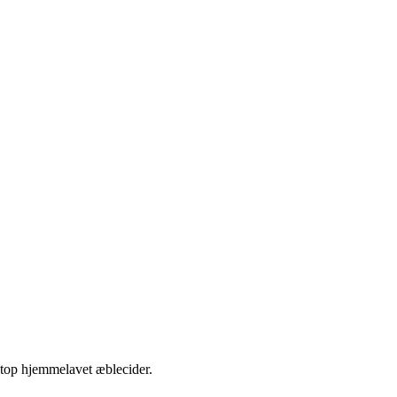
etop hjemmelavet æblecider.