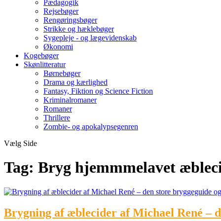
Pædagogik
Rejsebøger
Rengøringsbøger
Strikke og hæklebøger
Sygepleje - og lægevidenskab
Økonomi
Kogebøger
Skønlitteratur
Børnebøger
Drama og kærlighed
Fantasy, Fiktion og Science Fiction
Kriminalromaner
Romaner
Thrillere
Zombie- og apokalypsegenren
Vælg Side
Tag:
Bryg hjemmmelavet æblec
Brygning af æblecider af Michael René – d