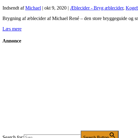
Indsendt af
Michael
|
okt 9, 2020
|
Æblecider - Bryg æblecider
,
Kogeb
Brygning af æblecider af Michael René – den store bryggeguide og smag
Læs mere
Annonce
Search for:
Search Button