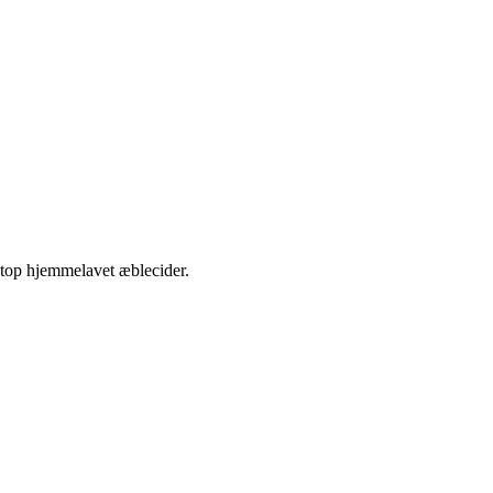
etop hjemmelavet æblecider.