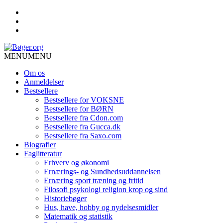
MENU
MENU
Om os
Anmeldelser
Bestsellere
Bestsellere for VOKSNE
Bestsellere for BØRN
Bestsellere fra Cdon.com
Bestsellere fra Gucca.dk
Bestsellere fra Saxo.com
Biografier
Faglitteratur
Erhverv og økonomi
Ernærings- og Sundhedsuddannelsen
Ernæring sport træning og fritid
Filosofi psykologi religion krop og sind
Historiebøger
Hus, have, hobby og nydelsesmidler
Matematik og statistik