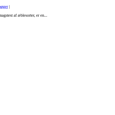
øger
|
stest af æblesorter, er en...