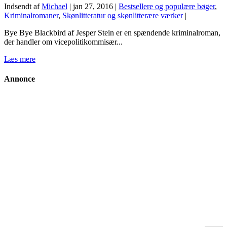
Indsendt af
Michael
|
jan 27, 2016
|
Bestsellere og populære bøger
,
Kriminalromaner
,
Skønlitteratur og skønlitterære værker
|
Bye Bye Blackbird af Jesper Stein er en spændende kriminalroman,
der handler om vicepolitikommisær...
Læs mere
Annonce
Search Button