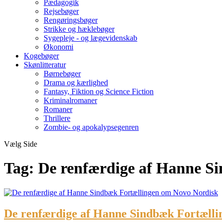
Pædagogik
Rejsebøger
Rengøringsbøger
Strikke og hæklebøger
Sygepleje - og lægevidenskab
Økonomi
Kogebøger
Skønlitteratur
Børnebøger
Drama og kærlighed
Fantasy, Fiktion og Science Fiction
Kriminalromaner
Romaner
Thrillere
Zombie- og apokalypsegenren
Vælg Side
Tag:
De renfærdige af Hanne S
De renfærdige af Hanne Sindbæk Fortæll