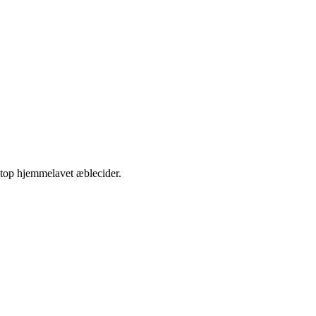
etop hjemmelavet æblecider.