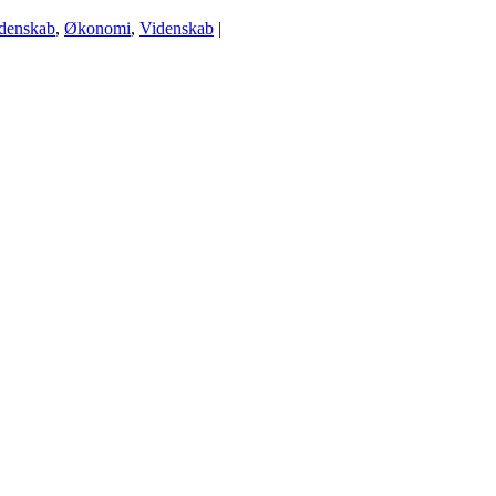
denskab
,
Økonomi
,
Videnskab
|