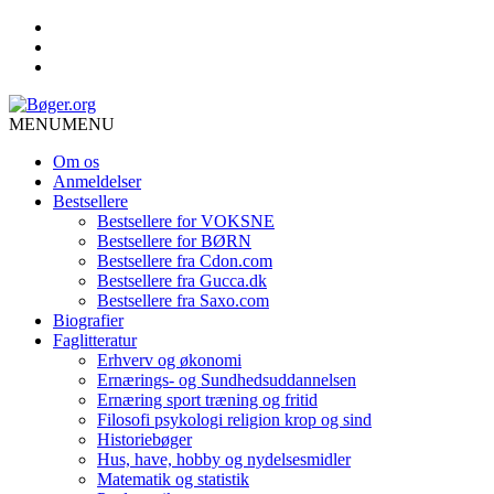
MENU
MENU
Om os
Anmeldelser
Bestsellere
Bestsellere for VOKSNE
Bestsellere for BØRN
Bestsellere fra Cdon.com
Bestsellere fra Gucca.dk
Bestsellere fra Saxo.com
Biografier
Faglitteratur
Erhverv og økonomi
Ernærings- og Sundhedsuddannelsen
Ernæring sport træning og fritid
Filosofi psykologi religion krop og sind
Historiebøger
Hus, have, hobby og nydelsesmidler
Matematik og statistik