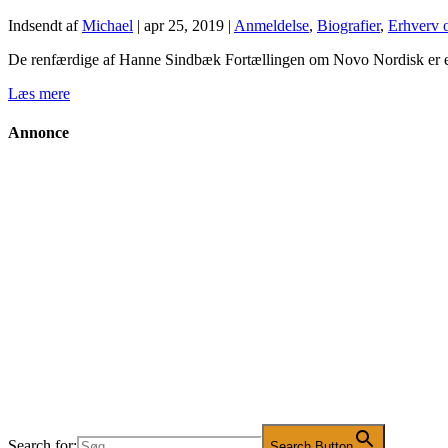
Indsendt af
Michael
|
apr 25, 2019
|
Anmeldelse
,
Biografier
,
Erhverv 
De renfærdige af Hanne Sindbæk Fortællingen om Novo Nordisk er en
Læs mere
Annonce
Search for:
Search Button