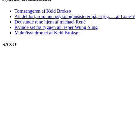
Tornsangeren af Keld Broksø
Alt det lort, som min psykolog insisterer på, at jeg…. af Lone V
Det sunde rene hjem af michael René
Kvinde set fra ryggen af Jesper Wung-Sung
Malmösyndromet af Keld Broksø
SAXO