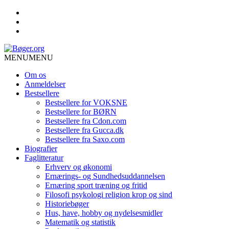
MENU
MENU
Om os
Anmeldelser
Bestsellere
Bestsellere for VOKSNE
Bestsellere for BØRN
Bestsellere fra Cdon.com
Bestsellere fra Gucca.dk
Bestsellere fra Saxo.com
Biografier
Faglitteratur
Erhverv og økonomi
Ernærings- og Sundhedsuddannelsen
Ernæring sport træning og fritid
Filosofi psykologi religion krop og sind
Historiebøger
Hus, have, hobby og nydelsesmidler
Matematik og statistik