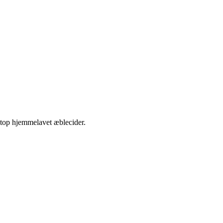
etop hjemmelavet æblecider.