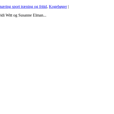
næring sport træning og fritid
,
Kogebøger
|
idi Witt og Susanne Elman...