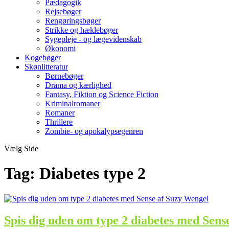
Pædagogik
Rejsebøger
Rengøringsbøger
Strikke og hæklebøger
Sygepleje - og lægevidenskab
Økonomi
Kogebøger
Skønlitteratur
Børnebøger
Drama og kærlighed
Fantasy, Fiktion og Science Fiction
Kriminalromaner
Romaner
Thrillere
Zombie- og apokalypsegenren
Vælg Side
Tag:
Diabetes type 2
Spis dig uden om type 2 diabetes med Sens