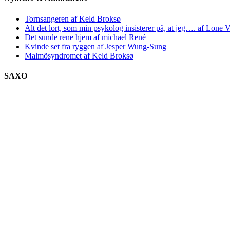
Tornsangeren af Keld Broksø
Alt det lort, som min psykolog insisterer på, at jeg…. af Lone V
Det sunde rene hjem af michael René
Kvinde set fra ryggen af Jesper Wung-Sung
Malmösyndromet af Keld Broksø
SAXO