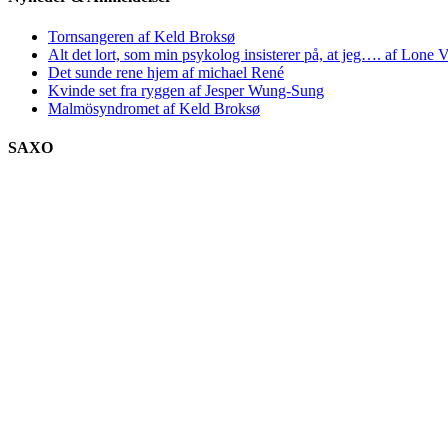
Tornsangeren af Keld Broksø
Alt det lort, som min psykolog insisterer på, at jeg…. af Lone V
Det sunde rene hjem af michael René
Kvinde set fra ryggen af Jesper Wung-Sung
Malmösyndromet af Keld Broksø
SAXO