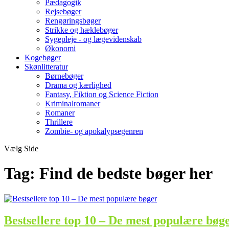
Pædagogik
Rejsebøger
Rengøringsbøger
Strikke og hæklebøger
Sygepleje - og lægevidenskab
Økonomi
Kogebøger
Skønlitteratur
Børnebøger
Drama og kærlighed
Fantasy, Fiktion og Science Fiction
Kriminalromaner
Romaner
Thrillere
Zombie- og apokalypsegenren
Vælg Side
Tag:
Find de bedste bøger her
Bestsellere top 10 – De mest populære bøg