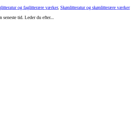
litteratur og faglitterære værker
,
Skønlitteratur og skønlitterære værker
seneste tid. Leder du efter...