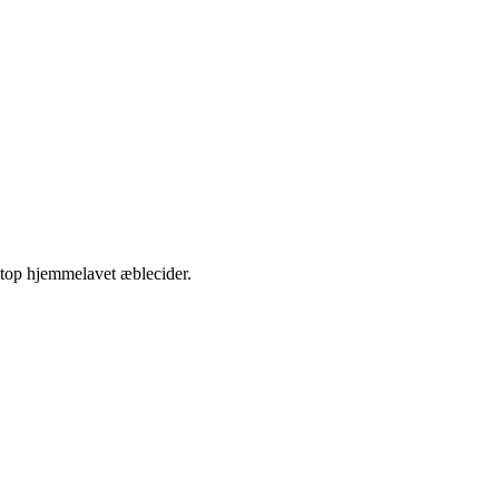
etop hjemmelavet æblecider.