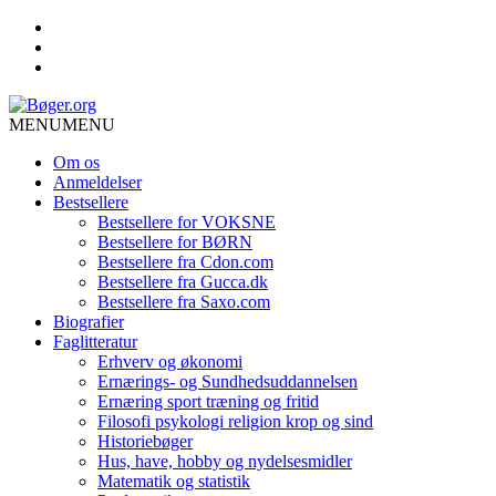
MENU
MENU
Om os
Anmeldelser
Bestsellere
Bestsellere for VOKSNE
Bestsellere for BØRN
Bestsellere fra Cdon.com
Bestsellere fra Gucca.dk
Bestsellere fra Saxo.com
Biografier
Faglitteratur
Erhverv og økonomi
Ernærings- og Sundhedsuddannelsen
Ernæring sport træning og fritid
Filosofi psykologi religion krop og sind
Historiebøger
Hus, have, hobby og nydelsesmidler
Matematik og statistik