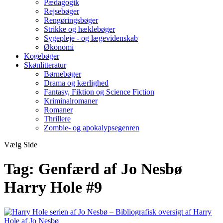
Pædagogik
Rejsebøger
Rengøringsbøger
Strikke og hæklebøger
Sygepleje - og lægevidenskab
Økonomi
Kogebøger
Skønlitteratur
Børnebøger
Drama og kærlighed
Fantasy, Fiktion og Science Fiction
Kriminalromaner
Romaner
Thrillere
Zombie- og apokalypsegenren
Vælg Side
Tag:
Genfærd af Jo Nesbø
Harry Hole #9