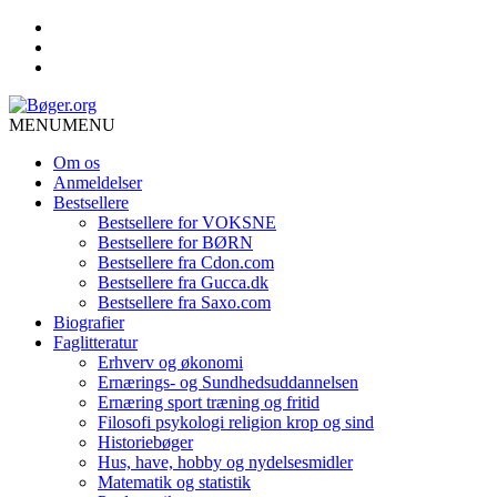
MENU
MENU
Om os
Anmeldelser
Bestsellere
Bestsellere for VOKSNE
Bestsellere for BØRN
Bestsellere fra Cdon.com
Bestsellere fra Gucca.dk
Bestsellere fra Saxo.com
Biografier
Faglitteratur
Erhverv og økonomi
Ernærings- og Sundhedsuddannelsen
Ernæring sport træning og fritid
Filosofi psykologi religion krop og sind
Historiebøger
Hus, have, hobby og nydelsesmidler
Matematik og statistik