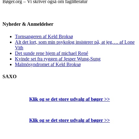
Bøger.org – Vi skriver også om faglitteratur
Nyheder & Anmeldelser
Tornsangeren af Keld Broksø
Alt det lort, som min psykolog insisterer på, at jeg…. af Lone
Vith
Det sunde rene hjem af michael René
Kvinde set fra ryggen af Jesper Wung-Sung
Malmösyndromet af Keld Broksø
SAXO
Klik og se det store udvalg af bøger
>>
Klik og se det store udvalg af bøger
>>