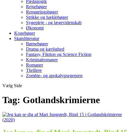
Pædagogik
Rejsebøger
Rengøringsbøger
Strikke og hæklebøger
Sygepleje - og lægevidenskab
Økonomi
Kogebøger
Skønlitteratur
Børnebøger
Drama og kærlighed
Fantasy, Fiktion og Science Fiction
Kriminalromaner
Romaner
Thrillere
Zombie- og apokalypsegenren
Vælg Side
Tag:
Gotlandskrimierne