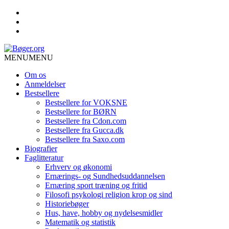
MENU
MENU
Om os
Anmeldelser
Bestsellere
Bestsellere for VOKSNE
Bestsellere for BØRN
Bestsellere fra Cdon.com
Bestsellere fra Gucca.dk
Bestsellere fra Saxo.com
Biografier
Faglitteratur
Erhverv og økonomi
Ernærings- og Sundhedsuddannelsen
Ernæring sport træning og fritid
Filosofi psykologi religion krop og sind
Historiebøger
Hus, have, hobby og nydelsesmidler
Matematik og statistik