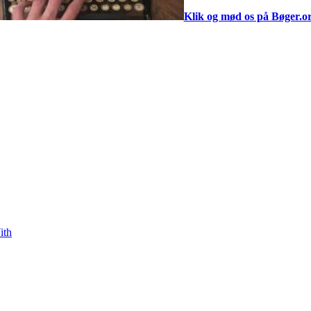
Klik og mød os på Bøger.o
ith