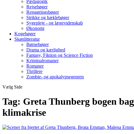
Pædagogik
Rejsebøger
Rengøringsbøger
Strikke og hæklebøger
Sygepleje - og lægevidenskab
Økonomi
Kogebøger
Skønlitteratur
Børnebøger
Drama og kærlighed
Fantasy, Fiktion og Science Fiction
Kriminalromaner
Romaner
Thrillere
Zombie- og apokalypsegenren
Vælg Side
Tag:
Greta Thunberg bogen bag
klimakrise