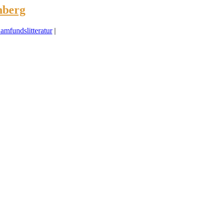
nberg
amfundslitteratur
|