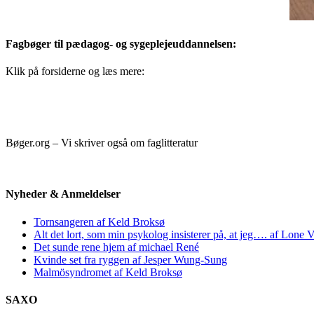
Fagbøger til pædagog- og sygeplejeuddannelsen:
Klik på forsiderne og læs mere:
Bøger.org – Vi skriver også om faglitteratur
Nyheder & Anmeldelser
Tornsangeren af Keld Broksø
Alt det lort, som min psykolog insisterer på, at jeg…. af Lone V
Det sunde rene hjem af michael René
Kvinde set fra ryggen af Jesper Wung-Sung
Malmösyndromet af Keld Broksø
SAXO