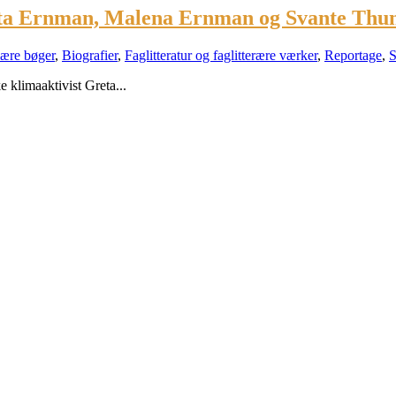
eata Ernman, Malena Ernman og Svante Thu
lære bøger
,
Biografier
,
Faglitteratur og faglitterære værker
,
Reportage
,
S
 klimaaktivist Greta...