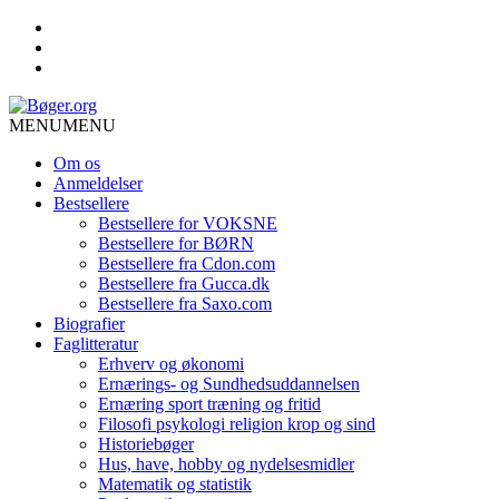
MENU
MENU
Om os
Anmeldelser
Bestsellere
Bestsellere for VOKSNE
Bestsellere for BØRN
Bestsellere fra Cdon.com
Bestsellere fra Gucca.dk
Bestsellere fra Saxo.com
Biografier
Faglitteratur
Erhverv og økonomi
Ernærings- og Sundhedsuddannelsen
Ernæring sport træning og fritid
Filosofi psykologi religion krop og sind
Historiebøger
Hus, have, hobby og nydelsesmidler
Matematik og statistik