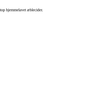
etop hjemmelavet æblecider.