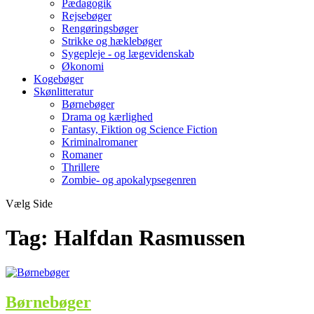
Pædagogik
Rejsebøger
Rengøringsbøger
Strikke og hæklebøger
Sygepleje - og lægevidenskab
Økonomi
Kogebøger
Skønlitteratur
Børnebøger
Drama og kærlighed
Fantasy, Fiktion og Science Fiction
Kriminalromaner
Romaner
Thrillere
Zombie- og apokalypsegenren
Vælg Side
Tag:
Halfdan Rasmussen
Børnebøger