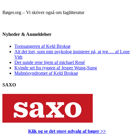
Bøger.org – Vi skriver også om faglitteratur
Nyheder & Anmeldelser
Tornsangeren af Keld Broksø
Alt det lort, som min psykolog insisterer på, at jeg…. af Lone
Vith
Det sunde rene hjem af michael René
Kvinde set fra ryggen af Jesper Wung-Sung
Malmösyndromet af Keld Broksø
SAXO
Klik og se det store udvalg af bøger
>>