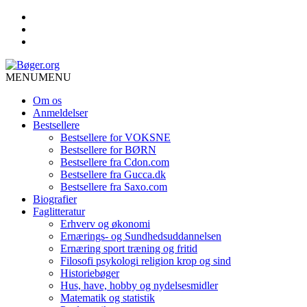
MENU
MENU
Om os
Anmeldelser
Bestsellere
Bestsellere for VOKSNE
Bestsellere for BØRN
Bestsellere fra Cdon.com
Bestsellere fra Gucca.dk
Bestsellere fra Saxo.com
Biografier
Faglitteratur
Erhverv og økonomi
Ernærings- og Sundhedsuddannelsen
Ernæring sport træning og fritid
Filosofi psykologi religion krop og sind
Historiebøger
Hus, have, hobby og nydelsesmidler
Matematik og statistik