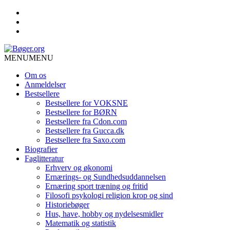
MENU
MENU
Om os
Anmeldelser
Bestsellere
Bestsellere for VOKSNE
Bestsellere for BØRN
Bestsellere fra Cdon.com
Bestsellere fra Gucca.dk
Bestsellere fra Saxo.com
Biografier
Faglitteratur
Erhverv og økonomi
Ernærings- og Sundhedsuddannelsen
Ernæring sport træning og fritid
Filosofi psykologi religion krop og sind
Historiebøger
Hus, have, hobby og nydelsesmidler
Matematik og statistik