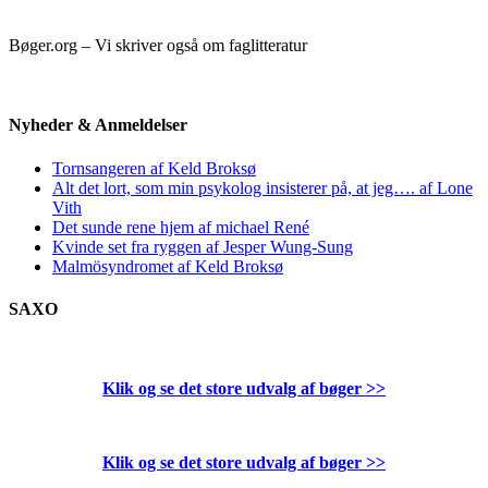
Bøger.org – Vi skriver også om faglitteratur
Nyheder & Anmeldelser
Tornsangeren af Keld Broksø
Alt det lort, som min psykolog insisterer på, at jeg…. af Lone
Vith
Det sunde rene hjem af michael René
Kvinde set fra ryggen af Jesper Wung-Sung
Malmösyndromet af Keld Broksø
SAXO
Klik og se det store udvalg af bøger
>>
Klik og se det store udvalg af bøger
>>