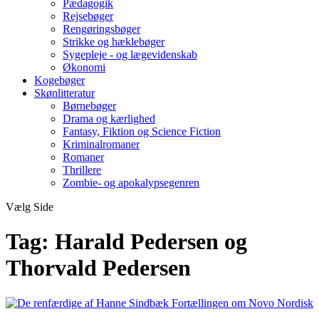
Pædagogik
Rejsebøger
Rengøringsbøger
Strikke og hæklebøger
Sygepleje - og lægevidenskab
Økonomi
Kogebøger
Skønlitteratur
Børnebøger
Drama og kærlighed
Fantasy, Fiktion og Science Fiction
Kriminalromaner
Romaner
Thrillere
Zombie- og apokalypsegenren
Vælg Side
Tag:
Harald Pedersen og
Thorvald Pedersen