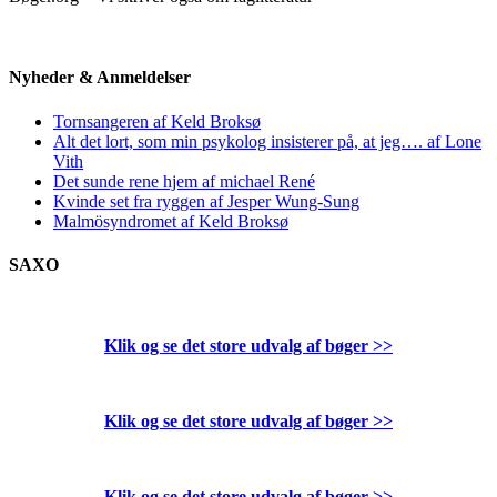
Nyheder & Anmeldelser
Tornsangeren af Keld Broksø
Alt det lort, som min psykolog insisterer på, at jeg…. af Lone
Vith
Det sunde rene hjem af michael René
Kvinde set fra ryggen af Jesper Wung-Sung
Malmösyndromet af Keld Broksø
SAXO
Klik og se det store udvalg af bøger
>>
Klik og se det store udvalg af bøger
>>
Klik og se det store udvalg af bøger
>>