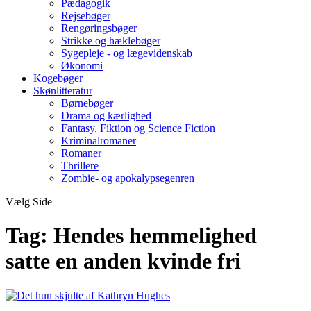
Pædagogik
Rejsebøger
Rengøringsbøger
Strikke og hæklebøger
Sygepleje - og lægevidenskab
Økonomi
Kogebøger
Skønlitteratur
Børnebøger
Drama og kærlighed
Fantasy, Fiktion og Science Fiction
Kriminalromaner
Romaner
Thrillere
Zombie- og apokalypsegenren
Vælg Side
Tag:
Hendes hemmelighed
satte en anden kvinde fri