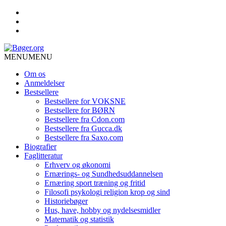
MENU
MENU
Om os
Anmeldelser
Bestsellere
Bestsellere for VOKSNE
Bestsellere for BØRN
Bestsellere fra Cdon.com
Bestsellere fra Gucca.dk
Bestsellere fra Saxo.com
Biografier
Faglitteratur
Erhverv og økonomi
Ernærings- og Sundhedsuddannelsen
Ernæring sport træning og fritid
Filosofi psykologi religion krop og sind
Historiebøger
Hus, have, hobby og nydelsesmidler
Matematik og statistik