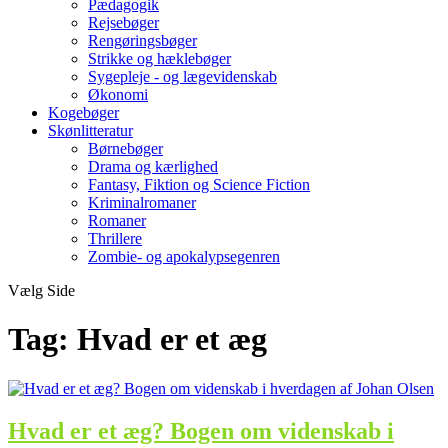
Pædagogik
Rejsebøger
Rengøringsbøger
Strikke og hæklebøger
Sygepleje - og lægevidenskab
Økonomi
Kogebøger
Skønlitteratur
Børnebøger
Drama og kærlighed
Fantasy, Fiktion og Science Fiction
Kriminalromaner
Romaner
Thrillere
Zombie- og apokalypsegenren
Vælg Side
Tag:
Hvad er et æg
Hvad er et æg? Bogen om videnskab i