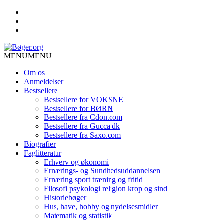
MENU
MENU
Om os
Anmeldelser
Bestsellere
Bestsellere for VOKSNE
Bestsellere for BØRN
Bestsellere fra Cdon.com
Bestsellere fra Gucca.dk
Bestsellere fra Saxo.com
Biografier
Faglitteratur
Erhverv og økonomi
Ernærings- og Sundhedsuddannelsen
Ernæring sport træning og fritid
Filosofi psykologi religion krop og sind
Historiebøger
Hus, have, hobby og nydelsesmidler
Matematik og statistik