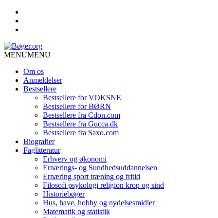
MENU
MENU
Om os
Anmeldelser
Bestsellere
Bestsellere for VOKSNE
Bestsellere for BØRN
Bestsellere fra Cdon.com
Bestsellere fra Gucca.dk
Bestsellere fra Saxo.com
Biografier
Faglitteratur
Erhverv og økonomi
Ernærings- og Sundhedsuddannelsen
Ernæring sport træning og fritid
Filosofi psykologi religion krop og sind
Historiebøger
Hus, have, hobby og nydelsesmidler
Matematik og statistik