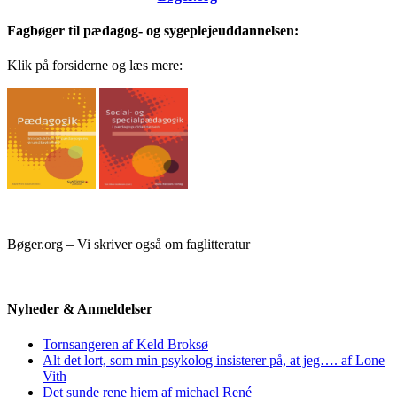
Fagbøger til pædagog- og sygeplejeuddannelsen:
Klik på forsiderne og læs mere:
Bøger.org – Vi skriver også om faglitteratur
Nyheder & Anmeldelser
Tornsangeren af Keld Broksø
Alt det lort, som min psykolog insisterer på, at jeg…. af Lone
Vith
Det sunde rene hjem af michael René