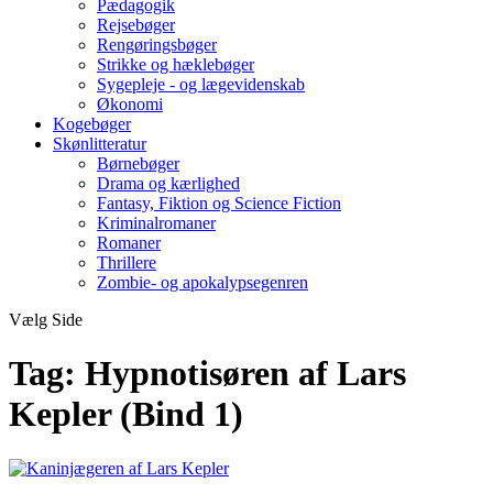
Pædagogik
Rejsebøger
Rengøringsbøger
Strikke og hæklebøger
Sygepleje - og lægevidenskab
Økonomi
Kogebøger
Skønlitteratur
Børnebøger
Drama og kærlighed
Fantasy, Fiktion og Science Fiction
Kriminalromaner
Romaner
Thrillere
Zombie- og apokalypsegenren
Vælg Side
Tag:
Hypnotisøren af Lars
Kepler (Bind 1)