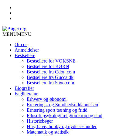
MENU
MENU
Om os
Anmeldelser
Bestsellere
Bestsellere for VOKSNE
Bestsellere for BØRN
Bestsellere fra Cdon.com
Bestsellere fra Gucca.dk
Bestsellere fra Saxo.com
Biografier
Faglitteratur
Erhverv og økonomi
Ernærings- og Sundhedsuddannelsen
Ernæring sport træning og fritid
Filosofi psykologi religion krop og sind
Historiebøger
Hus, have, hobby og nydelsesmidler
Matematik og statistik