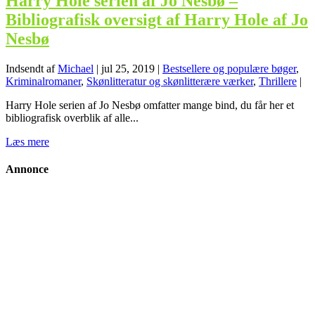
Harry Hole serien af Jo Nesbø –
Bibliografisk oversigt af Harry Hole af Jo
Nesbø
Indsendt af
Michael
|
jul 25, 2019
|
Bestsellere og populære bøger
,
Kriminalromaner
,
Skønlitteratur og skønlitterære værker
,
Thrillere
|
Harry Hole serien af Jo Nesbø omfatter mange bind, du får her et
bibliografisk overblik af alle...
Læs mere
Annonce