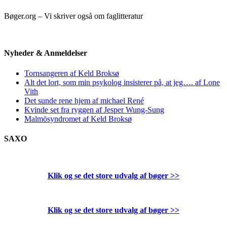
Bøger.org – Vi skriver også om faglitteratur
Nyheder & Anmeldelser
Tornsangeren af Keld Broksø
Alt det lort, som min psykolog insisterer på, at jeg…. af Lone
Vith
Det sunde rene hjem af michael René
Kvinde set fra ryggen af Jesper Wung-Sung
Malmösyndromet af Keld Broksø
SAXO
Klik og se det store udvalg af bøger
>>
Klik og se det store udvalg af bøger
>>