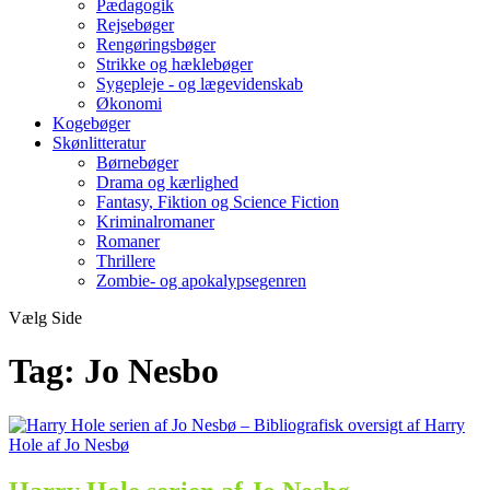
Pædagogik
Rejsebøger
Rengøringsbøger
Strikke og hæklebøger
Sygepleje - og lægevidenskab
Økonomi
Kogebøger
Skønlitteratur
Børnebøger
Drama og kærlighed
Fantasy, Fiktion og Science Fiction
Kriminalromaner
Romaner
Thrillere
Zombie- og apokalypsegenren
Vælg Side
Tag:
Jo Nesbo