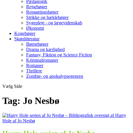
Pædagogik
Rejsebøger
Rengøringsbøger
Strikke og hæklebøger
Sygepleje - og lægevidenskab
Økonomi
Kogebøger
Skønlitteratur
Børnebøger
Drama og kærlighed
Fantasy, Fiktion og Science Fiction
Kriminalromaner
Romaner
Thrillere
Zombie- og apokalypsegenren
Vælg Side
Tag:
Jo Nesbø