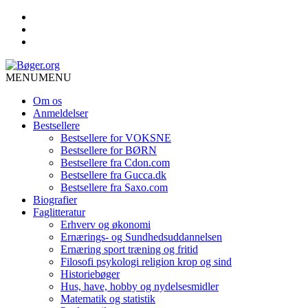
MENU
MENU
Om os
Anmeldelser
Bestsellere
Bestsellere for VOKSNE
Bestsellere for BØRN
Bestsellere fra Cdon.com
Bestsellere fra Gucca.dk
Bestsellere fra Saxo.com
Biografier
Faglitteratur
Erhverv og økonomi
Ernærings- og Sundhedsuddannelsen
Ernæring sport træning og fritid
Filosofi psykologi religion krop og sind
Historiebøger
Hus, have, hobby og nydelsesmidler
Matematik og statistik