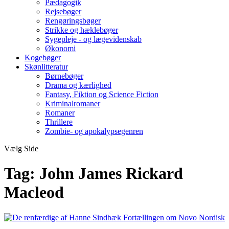
Pædagogik
Rejsebøger
Rengøringsbøger
Strikke og hæklebøger
Sygepleje - og lægevidenskab
Økonomi
Kogebøger
Skønlitteratur
Børnebøger
Drama og kærlighed
Fantasy, Fiktion og Science Fiction
Kriminalromaner
Romaner
Thrillere
Zombie- og apokalypsegenren
Vælg Side
Tag:
John James Rickard
Macleod