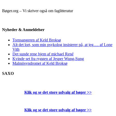
Bøger.org – Vi skriver også om faglitteratur
Nyheder & Anmeldelser
Tornsangeren af Keld Broksø
Alt det lort, som min psykolog insisterer på, at jeg…. af Lone
Vith
Det sunde rene hjem af michael René
Kvinde set fra ryggen af Jesper Wung-Sung
Malmösyndromet af Keld Broksø
SAXO
Klik og se det store udvalg af bøger
>>
Klik og se det store udvalg af bøger
>>