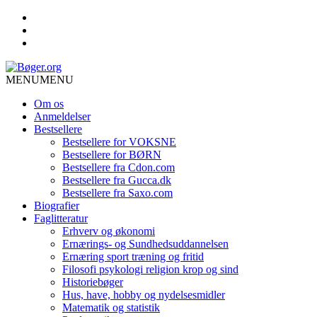
MENU
MENU
Om os
Anmeldelser
Bestsellere
Bestsellere for VOKSNE
Bestsellere for BØRN
Bestsellere fra Cdon.com
Bestsellere fra Gucca.dk
Bestsellere fra Saxo.com
Biografier
Faglitteratur
Erhverv og økonomi
Ernærings- og Sundhedsuddannelsen
Ernæring sport træning og fritid
Filosofi psykologi religion krop og sind
Historiebøger
Hus, have, hobby og nydelsesmidler
Matematik og statistik