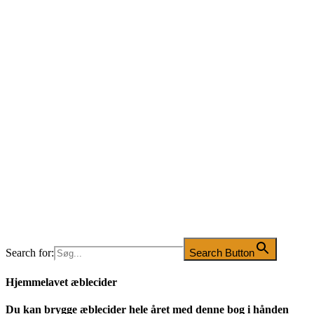
Search for:
Search Button
Hjemmelavet æblecider
Du kan brygge æblecider hele året med denne bog i hånden