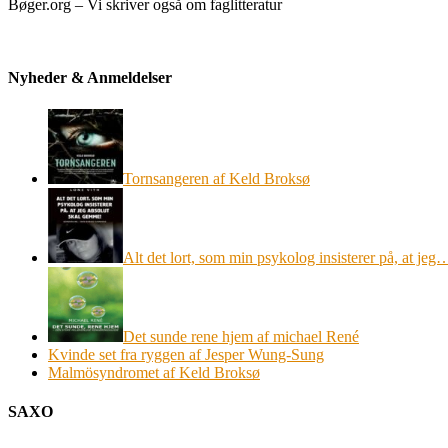
Bøger.org – Vi skriver også om faglitteratur
Nyheder & Anmeldelser
Tornsangeren af Keld Broksø
Alt det lort, som min psykolog insisterer på, at jeg
Det sunde rene hjem af michael René
Kvinde set fra ryggen af Jesper Wung-Sung
Malmösyndromet af Keld Broksø
SAXO