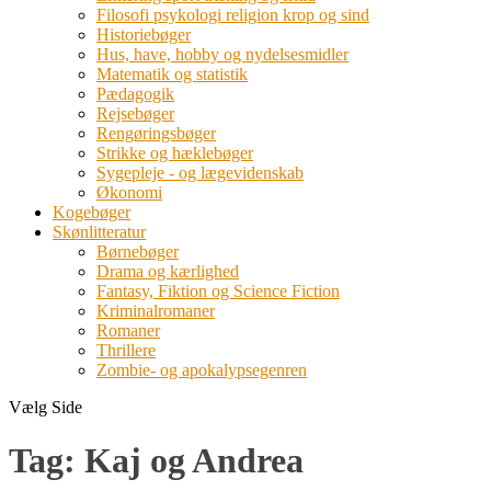
Filosofi psykologi religion krop og sind
Historiebøger
Hus, have, hobby og nydelsesmidler
Matematik og statistik
Pædagogik
Rejsebøger
Rengøringsbøger
Strikke og hæklebøger
Sygepleje - og lægevidenskab
Økonomi
Kogebøger
Skønlitteratur
Børnebøger
Drama og kærlighed
Fantasy, Fiktion og Science Fiction
Kriminalromaner
Romaner
Thrillere
Zombie- og apokalypsegenren
Vælg Side
Tag:
Kaj og Andrea