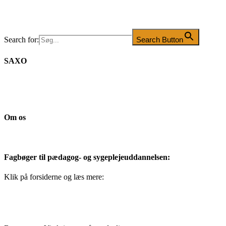
Search for:
Search Button
SAXO
Om os
Fagbøger til pædagog- og sygeplejeuddannelsen:
Klik på forsiderne og læs mere: