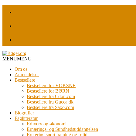
MENU
MENU
Om os
Anmeldelser
Bestsellere
Bestsellere for VOKSNE
Bestsellere for BØRN
Bestsellere fra Cdon.com
Bestsellere fra Gucca.dk
Bestsellere fra Saxo.com
Biografier
Faglitteratur
Erhverv og økonomi
Ernærings- og Sundhedsuddannelsen
Ernæring sport træning og fritid