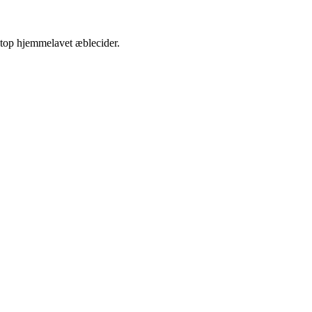
etop hjemmelavet æblecider.