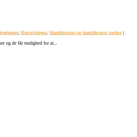
rnebøger
,
Historiebøger
,
Skønlitteratur og skønlitterære værker
|
r og de får mulighed for at...