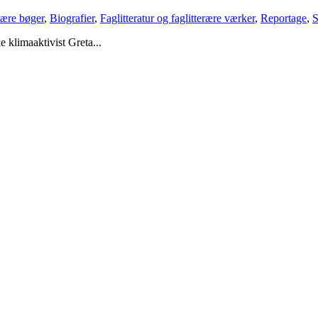
lære bøger
,
Biografier
,
Faglitteratur og faglitterære værker
,
Reportage
,
S
 klimaaktivist Greta...