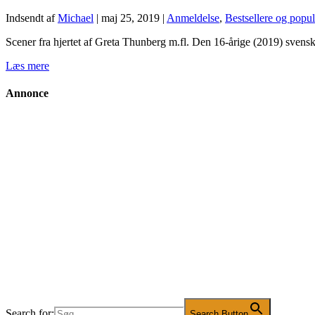
Indsendt af
Michael
|
maj 25, 2019
|
Anmeldelse
,
Bestsellere og popu
Scener fra hjertet af Greta Thunberg m.fl. Den 16-årige (2019) svenske
Læs mere
Annonce
Search for:
Search Button