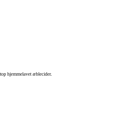
etop hjemmelavet æblecider.