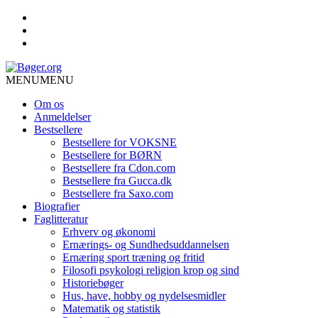
MENU
MENU
Om os
Anmeldelser
Bestsellere
Bestsellere for VOKSNE
Bestsellere for BØRN
Bestsellere fra Cdon.com
Bestsellere fra Gucca.dk
Bestsellere fra Saxo.com
Biografier
Faglitteratur
Erhverv og økonomi
Ernærings- og Sundhedsuddannelsen
Ernæring sport træning og fritid
Filosofi psykologi religion krop og sind
Historiebøger
Hus, have, hobby og nydelsesmidler
Matematik og statistik