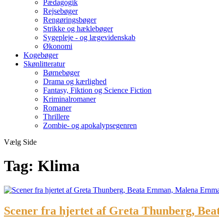
Pædagogik
Rejsebøger
Rengøringsbøger
Strikke og hæklebøger
Sygepleje - og lægevidenskab
Økonomi
Kogebøger
Skønlitteratur
Børnebøger
Drama og kærlighed
Fantasy, Fiktion og Science Fiction
Kriminalromaner
Romaner
Thrillere
Zombie- og apokalypsegenren
Vælg Side
Tag:
Klima
Scener fra hjertet af Greta Thunberg, B