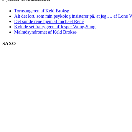
Tornsangeren af Keld Broksø
Alt det lort, som min psykolog insisterer på, at jeg…. af Lone V
Det sunde rene hjem af michael René
Kvinde set fra ryggen af Jesper Wung-Sung
Malmösyndromet af Keld Broksø
SAXO