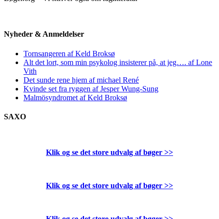
Nyheder & Anmeldelser
Tornsangeren af Keld Broksø
Alt det lort, som min psykolog insisterer på, at jeg…. af Lone
Vith
Det sunde rene hjem af michael René
Kvinde set fra ryggen af Jesper Wung-Sung
Malmösyndromet af Keld Broksø
SAXO
Klik og se det store udvalg af bøger
>>
Klik og se det store udvalg af bøger
>>
Klik og se det store udvalg af bøger
>>