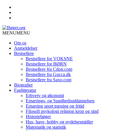
MENU
MENU
Om os
Anmeldelser
Bestsellere
Bestsellere for VOKSNE
Bestsellere for BØRN
Bestsellere fra Cdon.com
Bestsellere fra Gucca.dk
Bestsellere fra Saxo.com
Biografier
Faglitteratur
Erhverv og økonomi
Ernærings- og Sundhedsuddannelsen
Ernæring sport træning og fritid
Filosofi psykologi religion krop og sind
Historiebøger
Hus, have, hobby og nydelsesmidler
Matematik og statistik