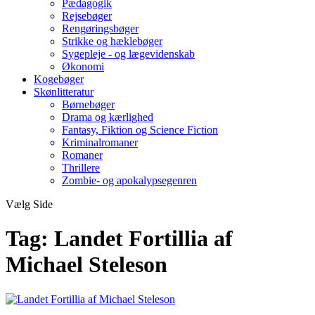
Pædagogik
Rejsebøger
Rengøringsbøger
Strikke og hæklebøger
Sygepleje - og lægevidenskab
Økonomi
Kogebøger
Skønlitteratur
Børnebøger
Drama og kærlighed
Fantasy, Fiktion og Science Fiction
Kriminalromaner
Romaner
Thrillere
Zombie- og apokalypsegenren
Vælg Side
Tag:
Landet Fortillia af
Michael Steleson