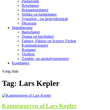
Pædagogik
Rejsebøger
Rengøringsbøger
Strikke og hæklebøger
Sygepleje - og lægevidenskab
Økonomi
Skønlitteratur
Børnebøger
Drama og kærlighed
Fantasy, Fiktion og Science Fiction
Kriminalromaner
Romaner
Thrillere
Zombie- og apokalypsegenren
Kogebøger
Vælg Side
Tag:
Lars Kepler
Kaninjægeren af Lars Kepler