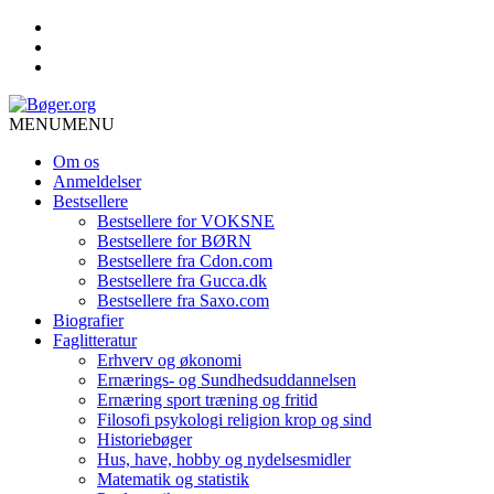
MENU
MENU
Om os
Anmeldelser
Bestsellere
Bestsellere for VOKSNE
Bestsellere for BØRN
Bestsellere fra Cdon.com
Bestsellere fra Gucca.dk
Bestsellere fra Saxo.com
Biografier
Faglitteratur
Erhverv og økonomi
Ernærings- og Sundhedsuddannelsen
Ernæring sport træning og fritid
Filosofi psykologi religion krop og sind
Historiebøger
Hus, have, hobby og nydelsesmidler
Matematik og statistik