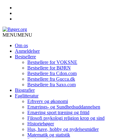
MENU
MENU
Om os
Anmeldelser
Bestsellere
Bestsellere for VOKSNE
Bestsellere for BØRN
Bestsellere fra Cdon.com
Bestsellere fra Gucca.dk
Bestsellere fra Saxo.com
Biografier
Faglitteratur
Erhverv og økonomi
Ernærings- og Sundhedsuddannelsen
Ernæring sport træning og fritid
Filosofi psykologi religion krop og sind
Historiebøger
Hus, have, hobby og nydelsesmidler
Matematik og statistik