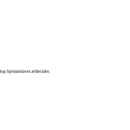
etop hjemmelavet æblecider.