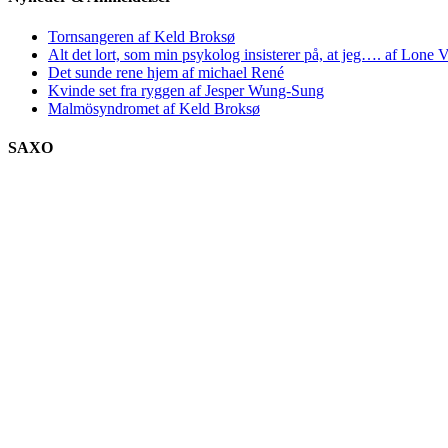
Tornsangeren af Keld Broksø
Alt det lort, som min psykolog insisterer på, at jeg…. af Lone V
Det sunde rene hjem af michael René
Kvinde set fra ryggen af Jesper Wung-Sung
Malmösyndromet af Keld Broksø
SAXO