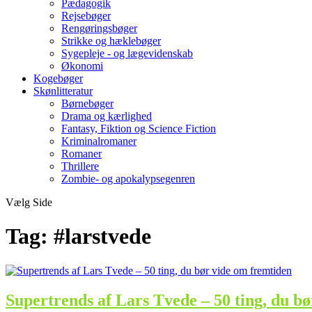
Pædagogik
Rejsebøger
Rengøringsbøger
Strikke og hæklebøger
Sygepleje - og lægevidenskab
Økonomi
Kogebøger
Skønlitteratur
Børnebøger
Drama og kærlighed
Fantasy, Fiktion og Science Fiction
Kriminalromaner
Romaner
Thrillere
Zombie- og apokalypsegenren
Vælg Side
Tag:
#larstvede
Supertrends af Lars Tvede – 50 ting, du b