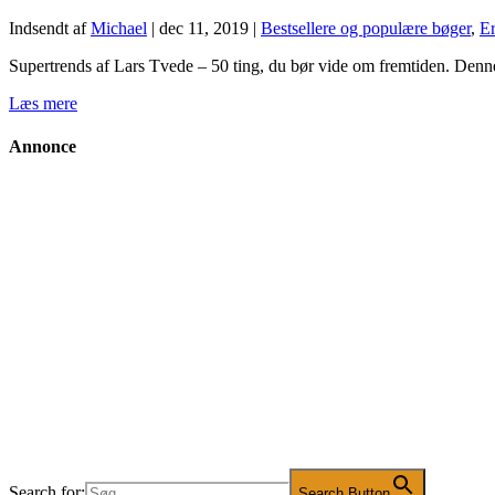
Indsendt af
Michael
|
dec 11, 2019
|
Bestsellere og populære bøger
,
E
Supertrends af Lars Tvede – 50 ting, du bør vide om fremtiden. Denne b
Læs mere
Annonce
Search for:
Search Button