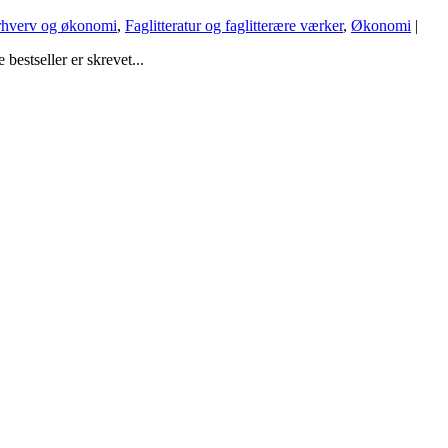
rhverv og økonomi
,
Faglitteratur og faglitterære værker
,
Økonomi
|
estseller er skrevet...