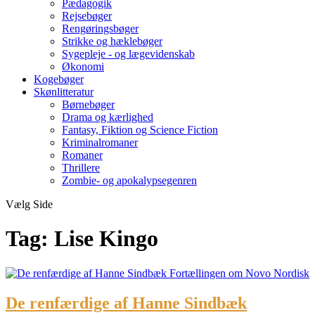
Pædagogik
Rejsebøger
Rengøringsbøger
Strikke og hæklebøger
Sygepleje - og lægevidenskab
Økonomi
Kogebøger
Skønlitteratur
Børnebøger
Drama og kærlighed
Fantasy, Fiktion og Science Fiction
Kriminalromaner
Romaner
Thrillere
Zombie- og apokalypsegenren
Vælg Side
Tag:
Lise Kingo
De renfærdige af Hanne Sindbæk