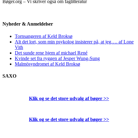
Bøger.org – Vi skriver også om faglitteratur
Nyheder & Anmeldelser
Tornsangeren af Keld Broksø
Alt det lort, som min psykolog insisterer på, at jeg…. af Lone
Vith
Det sunde rene hjem af michael René
Kvinde set fra ryggen af Jesper Wung-Sung
Malmösyndromet af Keld Broksø
SAXO
Klik og se det store udvalg af bøger
>>
Klik og se det store udvalg af bøger
>>