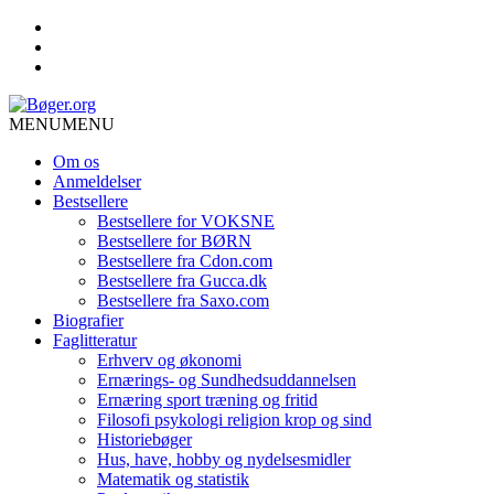
MENU
MENU
Om os
Anmeldelser
Bestsellere
Bestsellere for VOKSNE
Bestsellere for BØRN
Bestsellere fra Cdon.com
Bestsellere fra Gucca.dk
Bestsellere fra Saxo.com
Biografier
Faglitteratur
Erhverv og økonomi
Ernærings- og Sundhedsuddannelsen
Ernæring sport træning og fritid
Filosofi psykologi religion krop og sind
Historiebøger
Hus, have, hobby og nydelsesmidler
Matematik og statistik