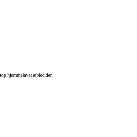
etop hjemmelavet æblecider.