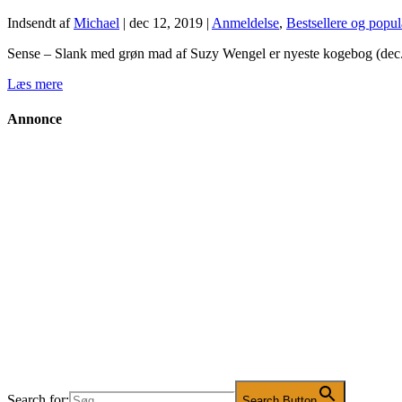
Indsendt af
Michael
|
dec 12, 2019
|
Anmeldelse
,
Bestsellere og popu
Sense – Slank med grøn mad af Suzy Wengel er nyeste kogebog (dec. 
Læs mere
Annonce
Search for:
Search Button