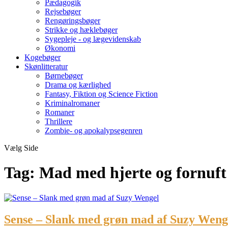
Pædagogik
Rejsebøger
Rengøringsbøger
Strikke og hæklebøger
Sygepleje - og lægevidenskab
Økonomi
Kogebøger
Skønlitteratur
Børnebøger
Drama og kærlighed
Fantasy, Fiktion og Science Fiction
Kriminalromaner
Romaner
Thrillere
Zombie- og apokalypsegenren
Vælg Side
Tag:
Mad med hjerte og fornuft 
Sense – Slank med grøn mad af Suzy Weng