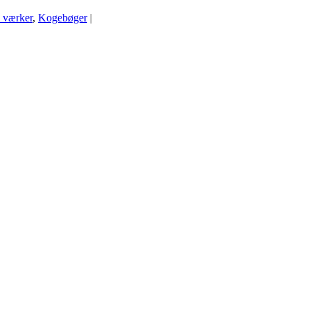
e værker
,
Kogebøger
|