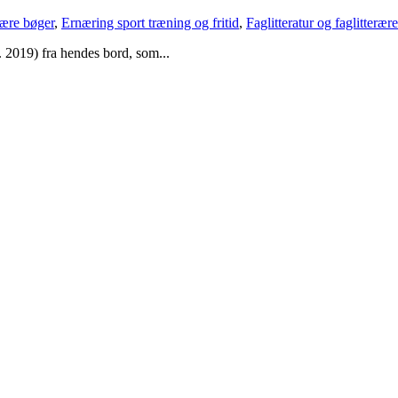
lære bøger
,
Ernæring sport træning og fritid
,
Faglitteratur og faglitterær
2019) fra hendes bord, som...