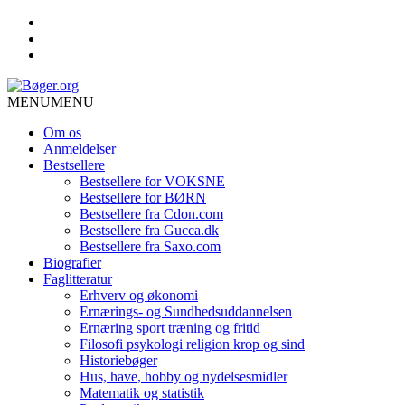
MENU
MENU
Om os
Anmeldelser
Bestsellere
Bestsellere for VOKSNE
Bestsellere for BØRN
Bestsellere fra Cdon.com
Bestsellere fra Gucca.dk
Bestsellere fra Saxo.com
Biografier
Faglitteratur
Erhverv og økonomi
Ernærings- og Sundhedsuddannelsen
Ernæring sport træning og fritid
Filosofi psykologi religion krop og sind
Historiebøger
Hus, have, hobby og nydelsesmidler
Matematik og statistik