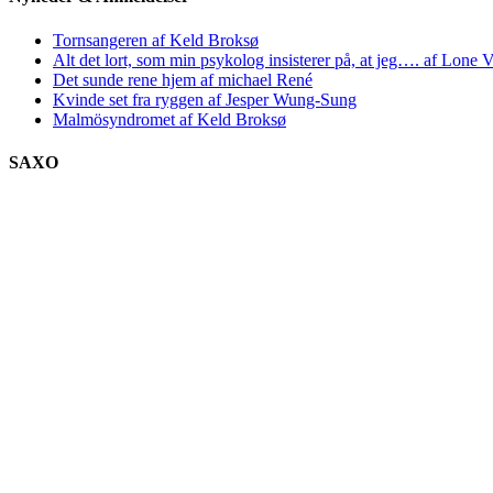
Tornsangeren af Keld Broksø
Alt det lort, som min psykolog insisterer på, at jeg…. af Lone V
Det sunde rene hjem af michael René
Kvinde set fra ryggen af Jesper Wung-Sung
Malmösyndromet af Keld Broksø
SAXO