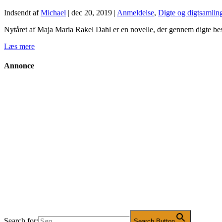
Indsendt af
Michael
|
dec 20, 2019
|
Anmeldelse
,
Digte og digtsamlin
Nytåret af Maja Maria Rakel Dahl er en novelle, der gennem digte bes
Læs mere
Annonce
Search for:
Search Button