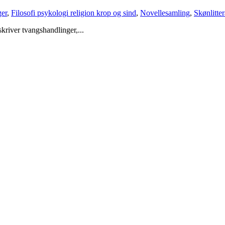
ger
,
Filosofi psykologi religion krop og sind
,
Novellesamling
,
Skønlitte
kriver tvangshandlinger,...