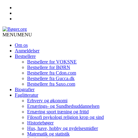
MENU
MENU
Om os
Anmeldelser
Bestsellere
Bestsellere for VOKSNE
Bestsellere for BØRN
Bestsellere fra Cdon.com
Bestsellere fra Gucca.dk
Bestsellere fra Saxo.com
Biografier
Faglitteratur
Erhverv og økonomi
Ernærings- og Sundhedsuddannelsen
Ernæring sport træning og fritid
Filosofi psykologi religion krop og sind
Historiebøger
Hus, have, hobby og nydelsesmidler
Matematik og statistik