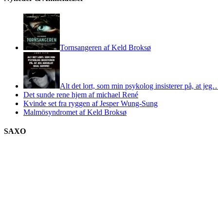
Tornsangeren af Keld Broksø
Alt det lort, som min psykolog insisterer på, at jeg
Det sunde rene hjem af michael René
Kvinde set fra ryggen af Jesper Wung-Sung
Malmösyndromet af Keld Broksø
SAXO