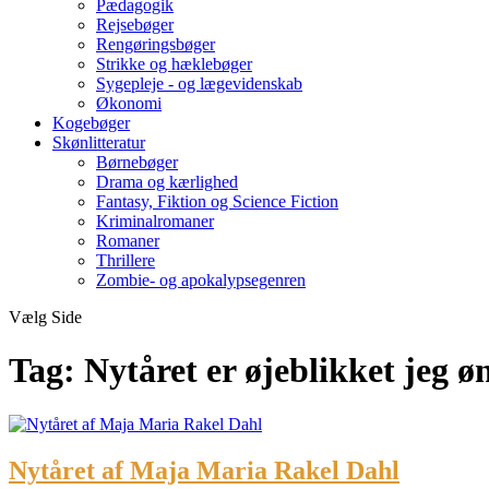
Pædagogik
Rejsebøger
Rengøringsbøger
Strikke og hæklebøger
Sygepleje - og lægevidenskab
Økonomi
Kogebøger
Skønlitteratur
Børnebøger
Drama og kærlighed
Fantasy, Fiktion og Science Fiction
Kriminalromaner
Romaner
Thrillere
Zombie- og apokalypsegenren
Vælg Side
Tag:
Nytåret er øjeblikket jeg øn
Nytåret af Maja Maria Rakel Dahl