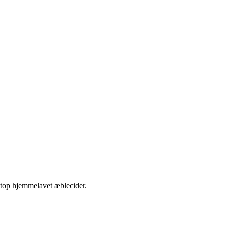
etop hjemmelavet æblecider.