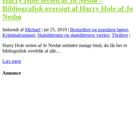
Harry Hole serien af Jo Nesbø –
Bibliografisk oversigt af Harry Hole af Jo
Nesbø
Indsendt af
Michael
|
jul 25, 2019
|
Bestsellere og populære bøger
,
Kriminalromaner
,
Skønlitteratur og skønlitterære værker
,
Thrillere
|
Harry Hole serien af Jo Nesbø omfatter mange bind, du får her et
bibliografisk overblik af alle...
Læs mere
Annonce