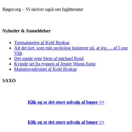
Bøger.org – Vi skriver også om faglitteratur
Nyheder & Anmeldelser
Tornsangeren af Keld Broksø
Alt det lort, som min psykolog insisterer på, at jeg…. af Lone
Vith
Det sunde rene hjem af michael René
Kvinde set fra ryggen af Jesper Wung-Sung
Malmösyndromet af Keld Broksø
SAXO
Klik og se det store udvalg af bøger
>>
Klik og se det store udvalg af bøger
>>