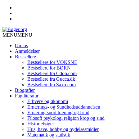
MENU
MENU
Om os
Anmeldelser
Bestsellere
Bestsellere for VOKSNE
Bestsellere for BØRN
Bestsellere fra Cdon.com
Bestsellere fra Gucca.dk
Bestsellere fra Saxo.com
Biografier
Faglitteratur
Erhverv og økonomi
Ernærings- og Sundhedsuddannelsen
Ernæring sport træning og fritid
Filosofi psykologi religion krop og sind
Historiebøger
Hus, have, hobby og nydelsesmidler
Matematik og statistik