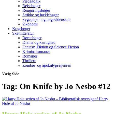
Pædagogik
Rejsebøger
Rengøringsbøger
Strikke og hæklebøger
Sygepleje - og lægevidenskab
Økonomi
Kogebøger
Skønlitteratur
Børnebøger
Drama og kærlighed
Fantasy, Fiktion og Science Fiction
Kriminalromaner
Romaner
Thrillere
Zombie- og apokalypsegenren
Vælg Side
Tag:
On Knife by Jo Nesbo #12