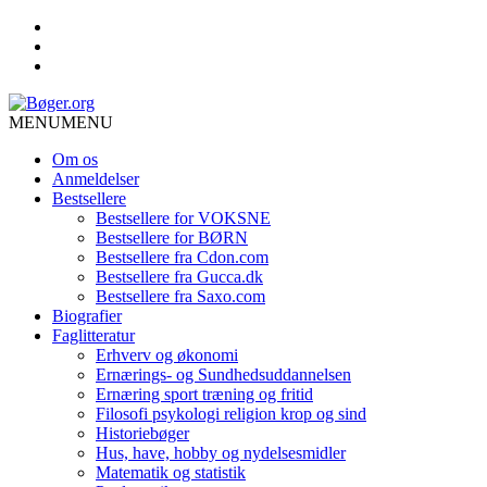
MENU
MENU
Om os
Anmeldelser
Bestsellere
Bestsellere for VOKSNE
Bestsellere for BØRN
Bestsellere fra Cdon.com
Bestsellere fra Gucca.dk
Bestsellere fra Saxo.com
Biografier
Faglitteratur
Erhverv og økonomi
Ernærings- og Sundhedsuddannelsen
Ernæring sport træning og fritid
Filosofi psykologi religion krop og sind
Historiebøger
Hus, have, hobby og nydelsesmidler
Matematik og statistik