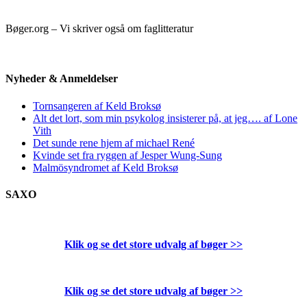
Bøger.org – Vi skriver også om faglitteratur
Nyheder & Anmeldelser
Tornsangeren af Keld Broksø
Alt det lort, som min psykolog insisterer på, at jeg…. af Lone
Vith
Det sunde rene hjem af michael René
Kvinde set fra ryggen af Jesper Wung-Sung
Malmösyndromet af Keld Broksø
SAXO
Klik og se det store udvalg af bøger
>>
Klik og se det store udvalg af bøger
>>