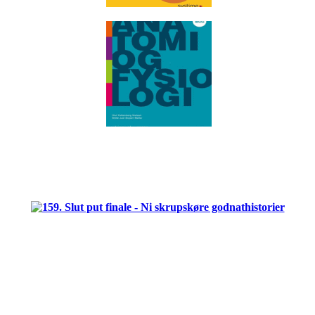
.
.
.