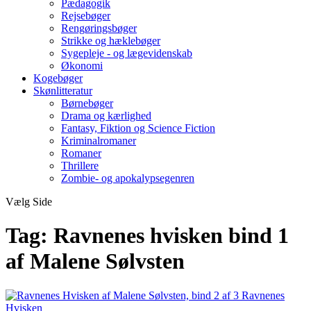
Pædagogik
Rejsebøger
Rengøringsbøger
Strikke og hæklebøger
Sygepleje - og lægevidenskab
Økonomi
Kogebøger
Skønlitteratur
Børnebøger
Drama og kærlighed
Fantasy, Fiktion og Science Fiction
Kriminalromaner
Romaner
Thrillere
Zombie- og apokalypsegenren
Vælg Side
Tag:
Ravnenes hvisken bind 1
af Malene Sølvsten