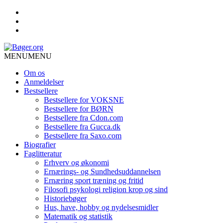
MENU
MENU
Om os
Anmeldelser
Bestsellere
Bestsellere for VOKSNE
Bestsellere for BØRN
Bestsellere fra Cdon.com
Bestsellere fra Gucca.dk
Bestsellere fra Saxo.com
Biografier
Faglitteratur
Erhverv og økonomi
Ernærings- og Sundhedsuddannelsen
Ernæring sport træning og fritid
Filosofi psykologi religion krop og sind
Historiebøger
Hus, have, hobby og nydelsesmidler
Matematik og statistik