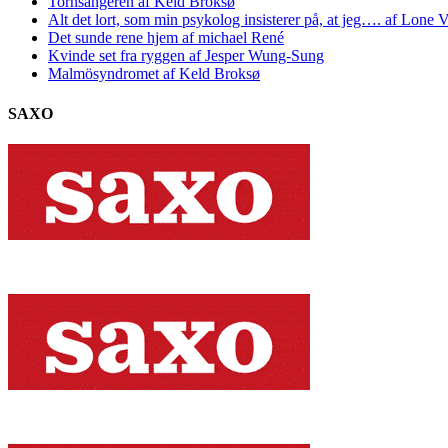
Tornsangeren af Keld Broksø
Alt det lort, som min psykolog insisterer på, at jeg…. af Lone V
Det sunde rene hjem af michael René
Kvinde set fra ryggen af Jesper Wung-Sung
Malmösyndromet af Keld Broksø
SAXO