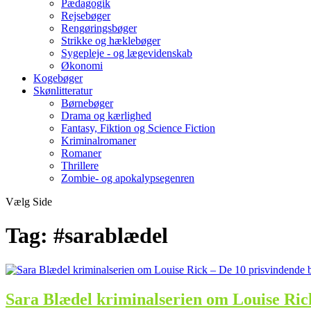
Pædagogik
Rejsebøger
Rengøringsbøger
Strikke og hæklebøger
Sygepleje - og lægevidenskab
Økonomi
Kogebøger
Skønlitteratur
Børnebøger
Drama og kærlighed
Fantasy, Fiktion og Science Fiction
Kriminalromaner
Romaner
Thrillere
Zombie- og apokalypsegenren
Vælg Side
Tag:
#sarablædel
Sara Blædel kriminalserien om Louise Ric