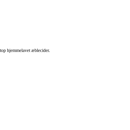
etop hjemmelavet æblecider.