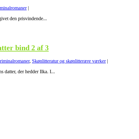
minalromaner
|
givet den prisvindende...
ter bind 2 af 3
riminalromaner
,
Skønlitteratur og skønlitterære værker
|
datter, der hedder Ilka. I...