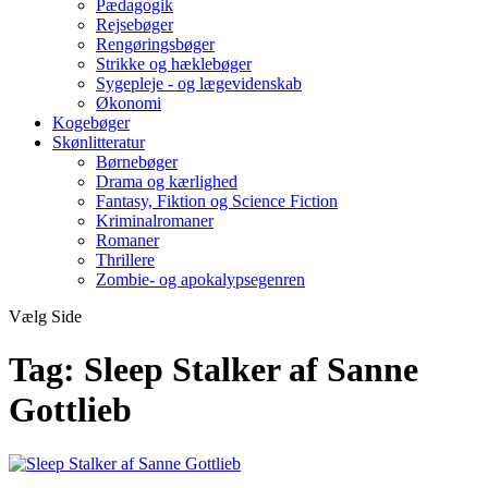
Pædagogik
Rejsebøger
Rengøringsbøger
Strikke og hæklebøger
Sygepleje - og lægevidenskab
Økonomi
Kogebøger
Skønlitteratur
Børnebøger
Drama og kærlighed
Fantasy, Fiktion og Science Fiction
Kriminalromaner
Romaner
Thrillere
Zombie- og apokalypsegenren
Vælg Side
Tag:
Sleep Stalker af Sanne
Gottlieb