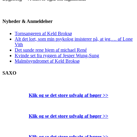
Nyheder & Anmeldelser
Tornsangeren af Keld Broksø
Alt det lort, som min psykolog insisterer på, at jeg…. af Lone
Vith
Det sunde rene hjem af michael René
Kvinde set fra ryggen af Jesper Wung-Sung
Malmösyndromet af Keld Broksø
SAXO
Klik og se det store udvalg af bøger
>>
Klik og se det store udvalg af bøger
>>
Klik og se det store udvalg af bøger
>>