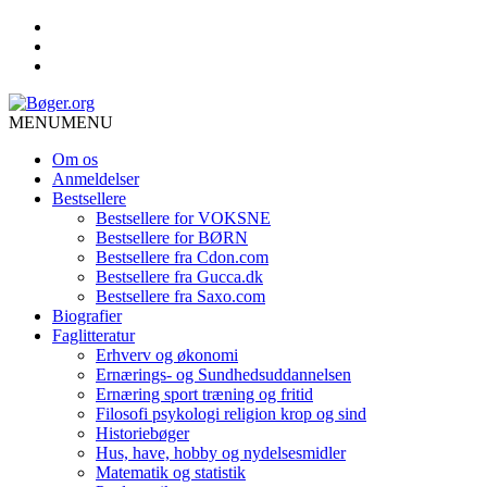
MENU
MENU
Om os
Anmeldelser
Bestsellere
Bestsellere for VOKSNE
Bestsellere for BØRN
Bestsellere fra Cdon.com
Bestsellere fra Gucca.dk
Bestsellere fra Saxo.com
Biografier
Faglitteratur
Erhverv og økonomi
Ernærings- og Sundhedsuddannelsen
Ernæring sport træning og fritid
Filosofi psykologi religion krop og sind
Historiebøger
Hus, have, hobby og nydelsesmidler
Matematik og statistik