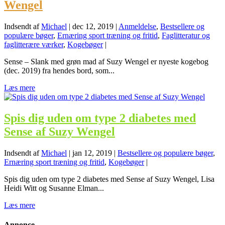
Wengel
Indsendt af
Michael
|
dec 12, 2019
|
Anmeldelse
,
Bestsellere og
populære bøger
,
Ernæring sport træning og fritid
,
Faglitteratur og
faglitterære værker
,
Kogebøger
|
Sense – Slank med grøn mad af Suzy Wengel er nyeste kogebog
(dec. 2019) fra hendes bord, som...
Læs mere
Spis dig uden om type 2 diabetes med
Sense af Suzy Wengel
Indsendt af
Michael
|
jan 12, 2019
|
Bestsellere og populære bøger
,
Ernæring sport træning og fritid
,
Kogebøger
|
Spis dig uden om type 2 diabetes med Sense af Suzy Wengel, Lisa
Heidi Witt og Susanne Elman...
Læs mere
Annonce