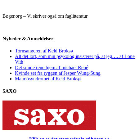
Bøger.org – Vi skriver også om faglitteratur
Nyheder & Anmeldelser
Tornsangeren af Keld Broksø
Alt det lort, som min psykolog insisterer på, at jeg…. af Lone
Vith
Det sunde rene hjem af michael René
Kvinde set fra ryggen af Jesper Wung-Sung
Malmösyndromet af Keld Broksø
SAXO