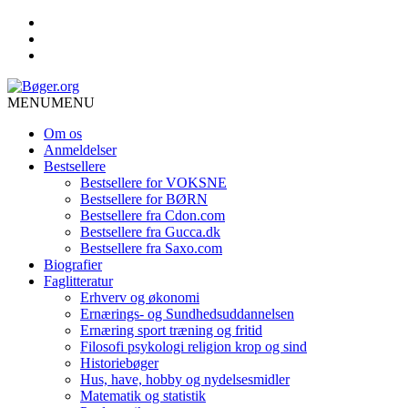
MENU
MENU
Om os
Anmeldelser
Bestsellere
Bestsellere for VOKSNE
Bestsellere for BØRN
Bestsellere fra Cdon.com
Bestsellere fra Gucca.dk
Bestsellere fra Saxo.com
Biografier
Faglitteratur
Erhverv og økonomi
Ernærings- og Sundhedsuddannelsen
Ernæring sport træning og fritid
Filosofi psykologi religion krop og sind
Historiebøger
Hus, have, hobby og nydelsesmidler
Matematik og statistik