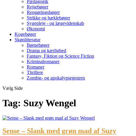
Pædagogik
Rejsebøger
Rengøringsbøger
Strikke og hæklebøger
Sygepleje - og lægevidenskab
Økonomi
Kogebøger
Skønlitteratur
Børnebøger
Drama og kærlighed
Fantasy, Fiktion og Science Fiction
Kriminalromaner
Romaner
Thrillere
Zombie- og apokalypsegenren
Vælg Side
Tag:
Suzy Wengel
Sense – Slank med grøn mad af Suzy