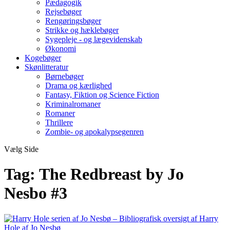
Pædagogik
Rejsebøger
Rengøringsbøger
Strikke og hæklebøger
Sygepleje - og lægevidenskab
Økonomi
Kogebøger
Skønlitteratur
Børnebøger
Drama og kærlighed
Fantasy, Fiktion og Science Fiction
Kriminalromaner
Romaner
Thrillere
Zombie- og apokalypsegenren
Vælg Side
Tag:
The Redbreast by Jo
Nesbo #3