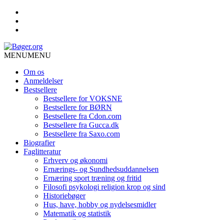
MENU
MENU
Om os
Anmeldelser
Bestsellere
Bestsellere for VOKSNE
Bestsellere for BØRN
Bestsellere fra Cdon.com
Bestsellere fra Gucca.dk
Bestsellere fra Saxo.com
Biografier
Faglitteratur
Erhverv og økonomi
Ernærings- og Sundhedsuddannelsen
Ernæring sport træning og fritid
Filosofi psykologi religion krop og sind
Historiebøger
Hus, have, hobby og nydelsesmidler
Matematik og statistik