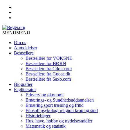
MENU
MENU
Om os
Anmeldelser
Bestsellere
Bestsellere for VOKSNE
Bestsellere for BØRN
Bestsellere fra Cdon.com
Bestsellere fra Gucca.dk
Bestsellere fra Saxo.com
Biografier
Faglitteratur
Erhverv og økonomi
Ernærings- og Sundhedsuddannelsen
Ernæring sport træning og fritid
Filosofi psykologi religion krop og sind
Historiebøger
Hus, have, hobby og nydelsesmidler
Matematik og statistik