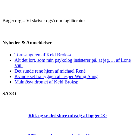
Bøger.org – Vi skriver også om faglitteratur
Nyheder & Anmeldelser
Tornsangeren af Keld Broksø
Alt det lort, som min psykolog insisterer på, at jeg…. af Lone
Vith
Det sunde rene hjem af michael René
Kvinde set fra ryggen af Jesper Wung-Sung
Malmösyndromet af Keld Broksø
SAXO
Klik og se det store udvalg af bøger
>>