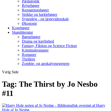
Pædagogik
Rejsebøger
Rengøringsbøger
Strikke og hæklebøger
Sygepleje - og lægevidenskab
Økonomi
Kogebøger
Skønlitteratur
Børnebøger
Drama og kærlighed
Fantasy, Fiktion og Science Fiction
Kriminalromaner
Romaner
Thrillere
Zombie- og apokalypsegenren
Vælg Side
Tag:
The Thirst by Jo Nesbo
#11