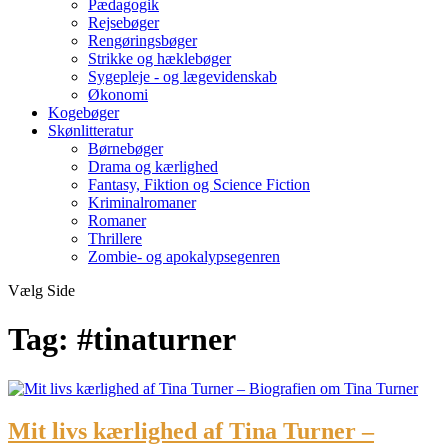
Pædagogik
Rejsebøger
Rengøringsbøger
Strikke og hæklebøger
Sygepleje - og lægevidenskab
Økonomi
Kogebøger
Skønlitteratur
Børnebøger
Drama og kærlighed
Fantasy, Fiktion og Science Fiction
Kriminalromaner
Romaner
Thrillere
Zombie- og apokalypsegenren
Vælg Side
Tag:
#tinaturner
Mit livs kærlighed af Tina Turner –