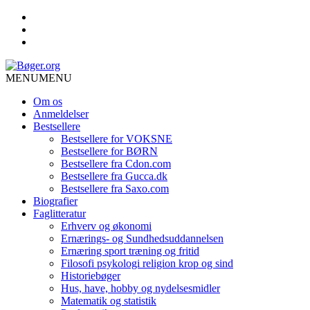
MENU
MENU
Om os
Anmeldelser
Bestsellere
Bestsellere for VOKSNE
Bestsellere for BØRN
Bestsellere fra Cdon.com
Bestsellere fra Gucca.dk
Bestsellere fra Saxo.com
Biografier
Faglitteratur
Erhverv og økonomi
Ernærings- og Sundhedsuddannelsen
Ernæring sport træning og fritid
Filosofi psykologi religion krop og sind
Historiebøger
Hus, have, hobby og nydelsesmidler
Matematik og statistik